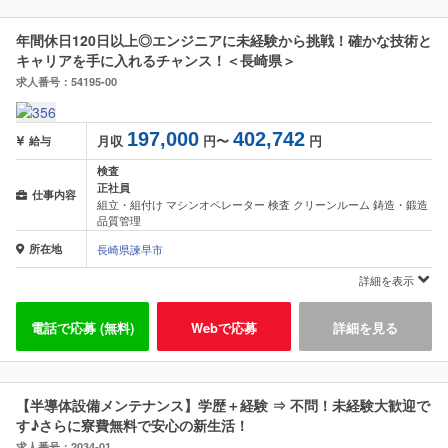
年間休日120日以上◎エンジニアに未経験から挑戦！確かな技術と
キャリアを手に入れるチャンス！＜長崎県＞
求人番号：54195-00
197,000
402,742
月収
円〜
円
給与
検査
正社員
仕事内容
組立・組付け マシンオペレーター 検査 クリーンルーム 鋳造・鍛造
品質管理
所在地
長崎県諫早市
詳細を表示
電話で応募 (無料)
Webで応募
詳細を見る
【半導体設備メンテナンス】学歴＋経験 ⇒ 不問！未経験大歓迎で
す♪さらに寮費無料で安心の新生活！
求人番号：2034-01