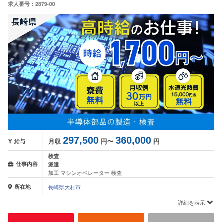
求人番号：2879-00
297,500
360,000
月収
円〜
円
給与
検査
仕事内容
派遣
加工 マシンオペレーター 検査
所在地
長崎県大村市
詳細を表示