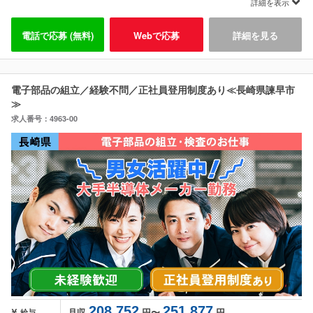
詳細を表示
電話で応募 (無料)
Webで応募
詳細を見る
電子部品の組立／経験不問／正社員登用制度あり≪長崎県諫早市
≫
求人番号：4963-00
208,752
251,877
月収
円〜
円
給与