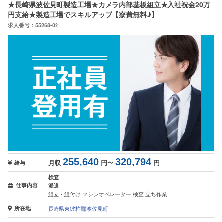
★長崎県波佐見町製造工場★カメラ内部基板組立★入社祝金20万
円支給★製造工場でスキルアップ【寮費無料♪】
求人番号：55268-02
255,640
320,794
月収
円〜
円
給与
検査
仕事内容
派遣
組立・組付け マシンオペレーター 検査 立ち作業
所在地
長崎県東彼杵郡波佐見町