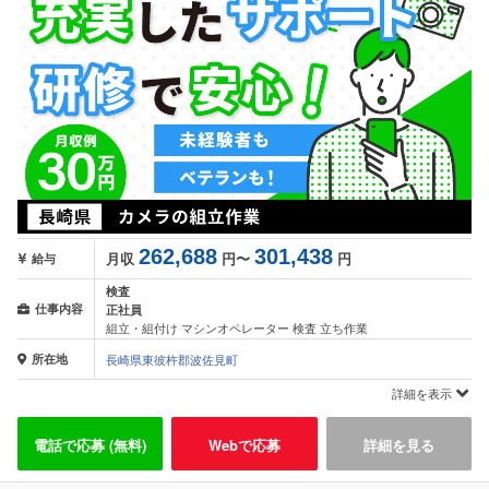
262,688
301,438
月収
円〜
円
給与
検査
仕事内容
正社員
組立・組付け マシンオペレーター 検査 立ち作業
所在地
長崎県東彼杵郡波佐見町
詳細を表示
電話で応募 (無料)
Webで応募
詳細を見る