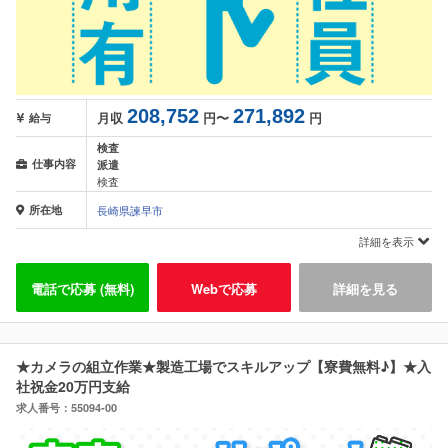
208,752
271,892
月収
円〜
円
給与
検査
仕事内容
派遣
検査
所在地
長崎県諫早市
詳細を表示
電話で応募 (無料)
Webで応募
詳細を見る
★カメラの組立作業★製造工場でスキルアップ【寮費無料♪】★入
社祝金20万円支給
求人番号：55094-00