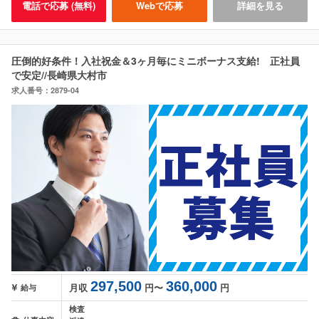
電話で応募 (無料)
Webで応募
詳細を見る
圧倒的好条件！入社祝金＆3ヶ月毎にミニボーナス支給! 正社員
で安定//長崎県大村市
求人番号：2879-04
297,500
360,000
月収
円〜
円
給与
検査