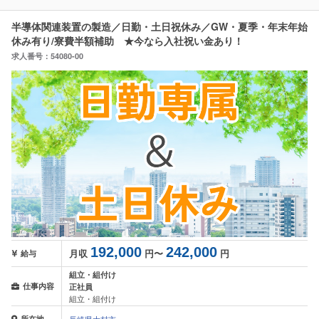
半導体関連装置の製造／日勤・土日祝休み／GW・夏季・年末年始
休み有り/寮費半額補助 ★今なら入社祝い金あり！
求人番号：54080-00
192,000
242,000
月収
円〜
円
給与
組立・組付け
仕事内容
正社員
組立・組付け
所在地