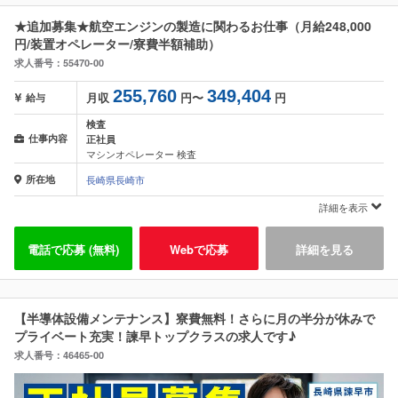
★追加募集★航空エンジンの製造に関わるお仕事（月給248,000
円/装置オペレーター/寮費半額補助）
求人番号：55470-00
255,760
349,404
月収
円〜
円
給与
検査
仕事内容
正社員
マシンオペレーター 検査
所在地
長崎県長崎市
詳細を表示
電話で応募 (無料)
Webで応募
詳細を見る
【半導体設備メンテナンス】寮費無料！さらに月の半分が休みで
プライベート充実！諫早トップクラスの求人です♪
求人番号：46465-00