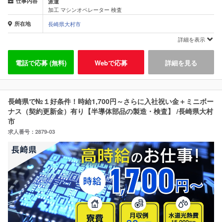
仕事内容
派遣
加工 マシンオペレーター 検査
所在地
長崎県大村市
詳細を表示
電話で応募 (無料)
Webで応募
詳細を見る
長崎県で№１好条件！時給1,700円～さらに入社祝い金＋ミニボー
ナス（契約更新金）有り【半導体部品の製造・検査】 /長崎県大村
市
求人番号：2879-03