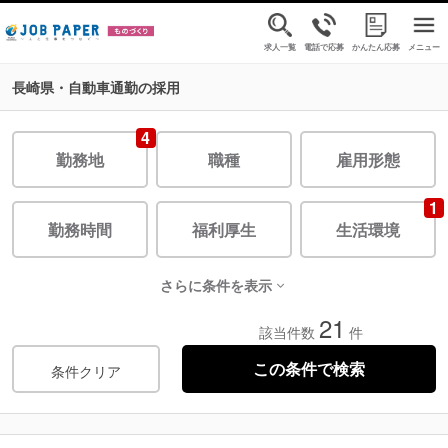
求人一覧
電話で応募
かんたん応募
メニュー
長崎県・自動車通勤の採用
4
勤務地
職種
雇用形態
1
勤務時間
福利厚生
生活環境
さらに条件を表示
21
該当件数
件
条件クリア