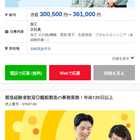
300,500
361,000
月収
円〜
円
給与
加工
正社員
仕事内容
加工 その他(機械、電気/電子、生産技術、プロセスエンジニア（未
経験対象）)
所在地
長崎県諫早市
詳細を表示
電話で応募 (無料)
Webで応募
詳細を見る
製造経験者歓迎◎艦船製造の事務業務！年休120日以上
求人番号：57637-00