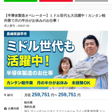
【半導体製造オペレーター】ミドル世代も大活躍中！カンタン軽
作業で月の半分がお休みのお仕事！
求人番号：45647-00
259,751
259,751
月収
円〜
円
給与
軽作業
契約社員
仕事内容
加工 マシンオペレーター クリーンルーム ライン作業 軽作業 イン