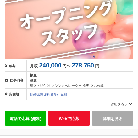
240,000
278,750
月収
円〜
円
給与
検査
仕事内容
派遣
組立・組付け マシンオペレーター 検査 立ち作業
所在地
長崎県東彼杵郡波佐見町
詳細を表示
電話で応募 (無料)
Webで応募
詳細を見る