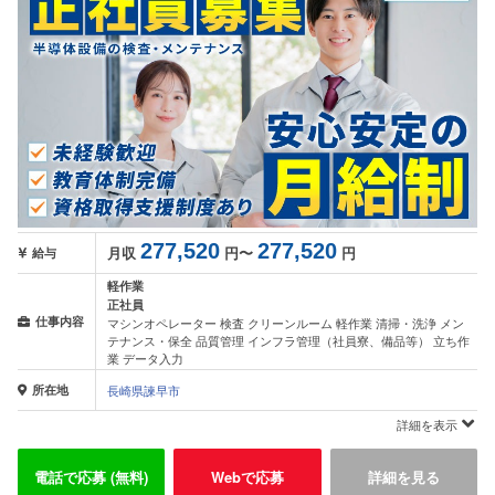
277,520
277,520
月収
円〜
円
給与
軽作業
正社員
仕事内容
マシンオペレーター 検査 クリーンルーム 軽作業 清掃・洗浄 メン
テナンス・保全 品質管理 インフラ管理（社員寮、備品等） 立ち作
業 データ入力
所在地
長崎県諫早市
詳細を表示
電話で応募 (無料)
Webで応募
詳細を見る