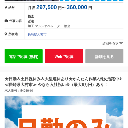
297,500
360,000
月収
円〜
円
給与
検査
仕事内容
派遣
加工 マシンオペレーター 検査
所在地
長崎県大村市
詳細を表示
電話で応募 (無料)
Webで応募
詳細を見る
★日勤＆土日祝休み＆大型連休あり★かんたん作業♪男女活躍中♪
≪長崎県大村市≫ 今なら入社祝い金（最大6万円）あり！
求人番号：54080-01