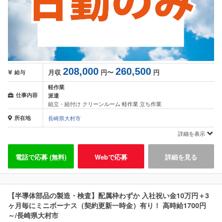
208,000
260,500
月収
円〜
円
給与
軽作業
仕事内容
派遣
組立・組付け クリーンルーム 軽作業 立ち作業
所在地
長崎県大村市
詳細を表示
電話で応募 (無料)
Webで応募
詳細を見る
【半導体部品の製造・検査】配属枠わずか 入社祝い金10万円＋3
ヶ月毎にミニボーナス（契約更新一時金）有り！ 高時給1700円
～/長崎県大村市