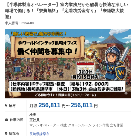
【半導体製造オペレーター】室内業務だから酷暑も快適な涼しい
職場で働ける！『寮費無料』『定着功労金有り』『未経験大歓
迎』
求人番号：3254-00
256,811
256,811
月収
円〜
円
給与
検査
仕事内容
正社員
マシンオペレーター 検査 クリーンルーム ライン作業 立ち作業
所在地
長崎県諫早市