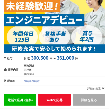
300,500
361,000
月収
円〜
円
給与
事務関連
仕事内容
正社員
事務関連
所在地
長崎県長崎市
詳細を表示
電話で応募 (無料)
Webで応募
詳細を見る