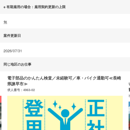
※ 有期雇用の場合：雇用契約更新の上限
無
案件更新日
2026/07/31
同じ地区のお仕事
崎
【半導体製造オペレーター】室内業務だから酷暑も快適な涼し
い職場で働ける！『寮費無料』『定着功労金有り』『未経験大
歓迎』
求人番号：3254-00