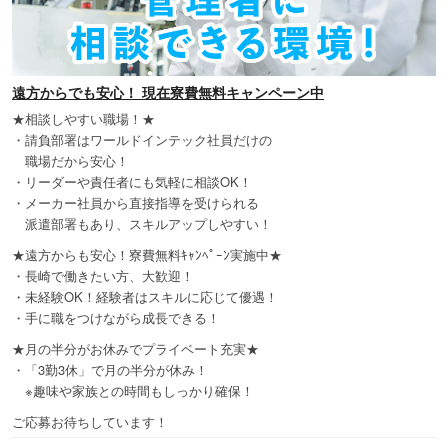
遠方からでも安心！ 現在寮費無料キャンペーン中
★相談しやすい職場！★
・請負部署はワールドインテック社員だけの
職場だから安心！
・リーダーや責任者にも気軽に相談OK！
・メーカー社員から直接指導を受けられる
派遣部署もあり、スキルアップしやすい！
★遠方からも安心！寮費無料ｷｬﾝﾍﾟｰﾝ実施中★
・長崎で働きたい方、大歓迎！
・未経験OK！経験者はスキルに応じて優遇！
・手に職をつけながら成長できる！
★月の半分がお休みでプライベート充実★
・「3勤3休」で月の半分が休み！
※趣味や家族との時間もしっかり確保！
ご応募お待ちしています！