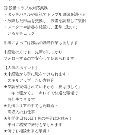
③ 設備トラブル対応業務
・タッチパネルや目視でトラブル原因を調べる
・故障した部品を交換し、設備を調整して復旧
・メーターや計器を確認し、正常に動いて
いるかチェック
部署によっては部品の洗浄作業もあります。
未経験の方でも、先輩がしっかり
フォローするので安心して始められます！
【人気のポイント】
★未経験から手に職をつけられます！
スキルアップしたい方歓迎
★空調が完備されているから「夏は涼しく」
「冬は暖かく」！キレイで快適な職場で
お仕事できます
★九州エリアの中でも高時給・
高収入のお仕事！
★年間休日185日！月の半分はお休み！
平日に格安で旅行も楽しめます
★何でも相談出来る環境！