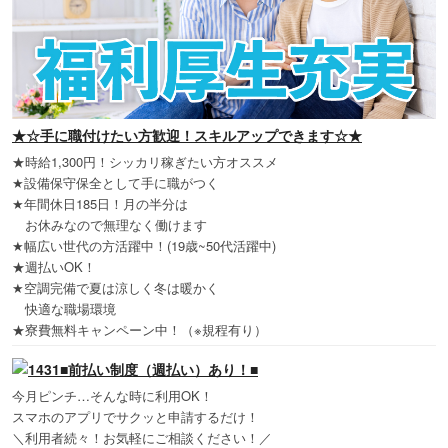
★☆手に職付けたい方歓迎！スキルアップできます☆★
★時給1,300円！シッカリ稼ぎたい方オススメ
★設備保守保全として手に職がつく
★年間休日185日！月の半分は
お休みなので無理なく働けます
★幅広い世代の方活躍中！(19歳~50代活躍中)
★週払いOK！
★空調完備で夏は涼しく冬は暖かく
快適な職場環境
★寮費無料キャンペーン中！（※規程有り）
■前払い制度（週払い）あり！■
今月ピンチ…そんな時に利用OK！
スマホのアプリでサクッと申請するだけ！
＼利用者続々！お気軽にご相談ください！／