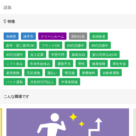
請負
特徴
長崎県
諫早市
クリーンルーム
契約社員
未経験者
新卒・第二新卒OK
ブランクOK
20代活躍中
30代活躍中
40代活躍中
友人応募
学歴不問
服装自由
髪の毛明るめOK
シフト休み
年末年始休み
通勤手当
男性
健康保険
厚生年金
雇用保険
労災保険
週払い
寮完備
寮費無料
自動車通勤
バイク通勤
月収25万円以上
半導体関連
こんな職場です