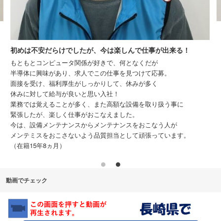
職場の雰囲気が大好きです。
入社の動機は、休みが多いのに休みの
今は楽しんで仕事が出来る！
半導体と言う未知の世界で今までと違
きで、何となくだが
ました。
の仕事を見つけて応募。
入社をしてみると、作業を覚えるにあ
りして、休みが多く
多く難しく感じましたが、１年程経過
入社！
仕事がそれなりに出来る様になった。
た高額な設備を取り扱う事に
（それでも1年頑張れた理由は、先輩
なえました。
かけてもらえ、嫌な思いをせずに仕事
ンテナンスをおこなう人が
今後の目標は「先輩と同じ事が後輩に
質担当として頑張っています。
なりたい！」です。（入社2年7か月）
動画でチェック