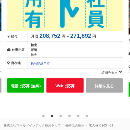
256,811
256,811
月収
円〜
円
給与
検査
仕事内容
正社員
マシンオペレーター 検査 クリーンルーム ライン作業 立ち作業
所在地
長崎県諫早市
詳細を表示
電話で応募 (無料)
Webで応募
詳細を見る
株式会社ワールドインテック採用トップ
長崎県の採用
求人番号2034-01