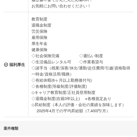
お気軽にお問い合わせください！
教育制度
退職金制度
労災保険
雇用保険
厚生年金
健康保険
◇社会保険完備 ◇週払い制度
◇生活備品レンタル可 ◇作業着貸与
福利厚生
◇諸手当（残業/深夜/休出/通勤/赴任費用/引越/資格取得
一時金/資格活用/職務）
◇有給休暇(6ヶ月以上勤務後付与)
◇各種制度(等級制度/評価制度)
◇キャリア教育制度/正社員登用制度
◇退職金制度(在籍3年以上) ※各種規定あり
◇昇給制度（本人の評価・会社の業績を加味します）
2025年4月での平均昇給額（7,400円/月）
案件種類