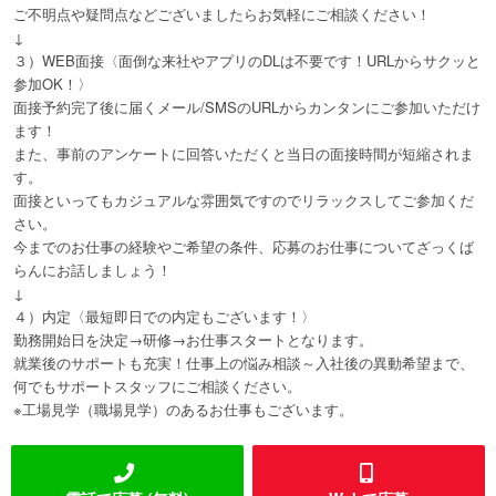
ご不明点や疑問点などございましたらお気軽にご相談ください！
↓
３）WEB面接〈面倒な来社やアプリのDLは不要です！URLからサクッと
参加OK！〉
面接予約完了後に届くメール/SMSのURLからカンタンにご参加いただけ
ます！
また、事前のアンケートに回答いただくと当日の面接時間が短縮されま
す。
面接といってもカジュアルな雰囲気ですのでリラックスしてご参加くだ
さい。
今までのお仕事の経験やご希望の条件、応募のお仕事についてざっくば
らんにお話しましょう！
↓
４）内定〈最短即日での内定もございます！〉
勤務開始日を決定→研修→お仕事スタートとなります。
就業後のサポートも充実！仕事上の悩み相談～入社後の異動希望まで、
何でもサポートスタッフにご相談ください。
※工場見学（職場見学）のあるお仕事もございます。