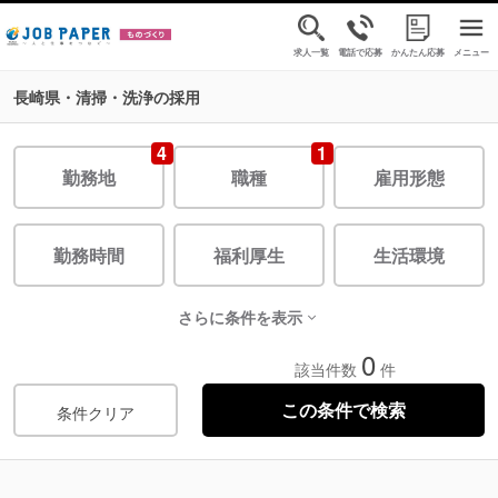
求人一覧
電話で応募
かんたん応募
メニュー
長崎県・清掃・洗浄の採用
4
1
勤務地
職種
雇用形態
勤務時間
福利厚生
生活環境
さらに条件を表示
0
該当件数
件
条件クリア