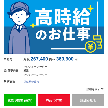
267,400
360,900
月収
円〜
円
給与
マシンオペレーター
仕事内容
派遣
マシンオペレーター
所在地
福島県伊達市
詳細を表示
電話で応募 (無料)
Webで応募
詳細を見る