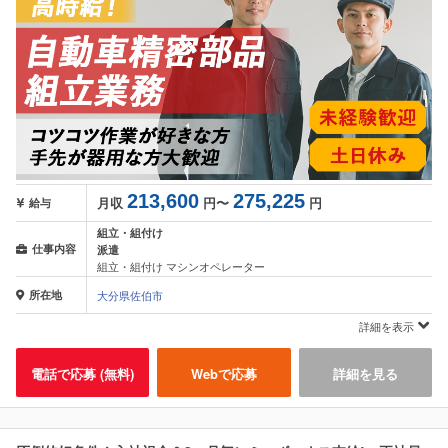
213,600
275,225
月収
円〜
円
給与
組立・組付け
仕事内容
派遣
組立・組付け マシンオペレーター
所在地
大分県佐伯市
詳細を表示
電話で応募 (無料)
Webで応募
詳細を見る