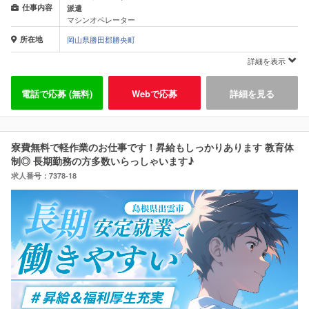
仕事内容
派遣
マシンオペレーター
所在地
岡山県勝田郡勝央町
詳細を表示
電話で応募 (無料)
Webで応募
詳細を見る
寮費無料で軽作業のお仕事です！昇給もしっかりあります 教育体
制◎ 長期勤務の方多数いらっしゃいます♪
求人番号：7378-18