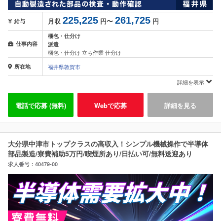
225,225
261,725
月収
円〜
円
給与
梱包・仕分け
仕事内容
派遣
梱包・仕分け 立ち作業 仕分け
所在地
福井県敦賀市
詳細を表示
電話で応募 (無料)
Webで応募
詳細を見る
大分県中津市トップクラスの高収入！シンプル機械操作で半導体
部品製造/寮費補助5万円/喫煙所あり/日払い可/無料送迎あり
求人番号：40479-00