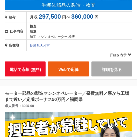
297,500
360,000
月収
円〜
円
給与
検査
仕事内容
派遣
加工 マシンオペレーター 検査
所在地
長崎県大村市
詳細を表示
電話で応募 (無料)
Webで応募
詳細を見る
モーター部品の製造マシンオペレーター／寮費無料／寮から工場
まで近い／定着ボーナス50万円／福岡県
求人番号：3025-00