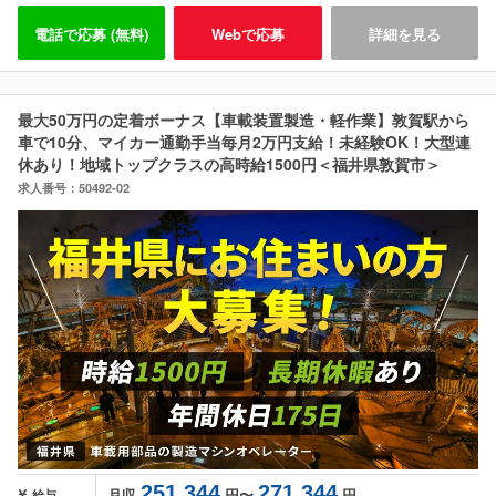
電話で応募 (無料)
Webで応募
詳細を見る
最大50万円の定着ボーナス【車載装置製造・軽作業】敦賀駅から
車で10分、マイカー通勤手当毎月2万円支給！未経験OK！大型連
休あり！地域トップクラスの高時給1500円＜福井県敦賀市＞
求人番号：50492-02
251,344
271,344
月収
円〜
円
給与