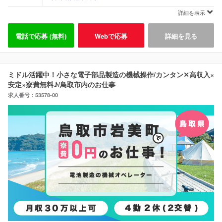
詳細を表示
電話で応募 (無料)
Webで応募
詳細を見る
ミドル活躍中！小さな電子部品製造の機械操作/カンタン✕高収入×
安定×寮費無料♪/鳥取市内のお仕事
求人番号：53578-00