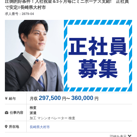
圧倒的好条件！入社祝金＆3ヶ月毎にミニボーナス支給! 正社員
で安定//長崎県大村市
求人番号：2879-04
297,500
360,000
月収
円〜
円
給与
検査
仕事内容
派遣
加工 マシンオペレーター 検査
所在地
長崎県大村市
詳細を表示