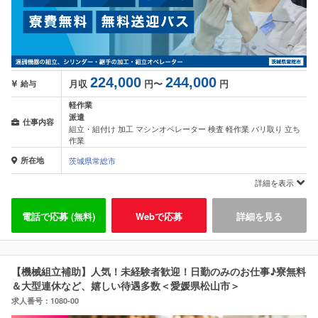
224,000
244,000
月収
円〜
円
給与
軽作業
派遣
仕事内容
組立・組付け 加工 マシンオペレーター 検査 軽作業 バリ取り 立ち
作業
所在地
茨城県常総市
詳細を表示
電話で応募 (無料)
Webで応募
詳細を見る
【機械組立補助】人気！未経験者歓迎！日勤のみのお仕事♪寮無料
＆大型連休など、嬉しい待遇多数＜愛媛県松山市＞
求人番号：1080-00