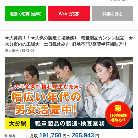
電話で応募 (無料)
Webで応募
詳細を見る
★大募集！！★人気の製造工場勤務♪ 軽量製品カンタン組立 ★
大分市内の工場★ 土日祝休み♪ 経験不問♪寮費半額補助アリ
求人番号：5545-00
191,750
265,943
月収
円〜
円
給与