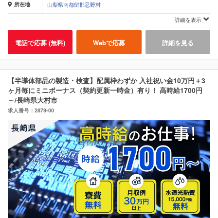
所在地
山梨県南都留郡忍野村
詳細を表示
電話で応募 (無料)
Webで応募
詳細を見る
【半導体部品の製造・検査】配属枠わずか 入社祝い金10万円＋3
ヶ月毎にミニボーナス（契約更新一時金）有り！ 高時給1700円
～/長崎県大村市
求人番号：2879-00