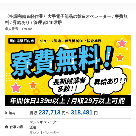
〈空調完備＆軽作業〉大手電子部品の製造オペレーター / 寮費無
料 / 昇給あり / 管理者24h常駐
求人番号：179-02
237,713
318,481
月収
円〜
円
給与
マシンオペレーター
仕事内容
派遣
マシンオペレーター