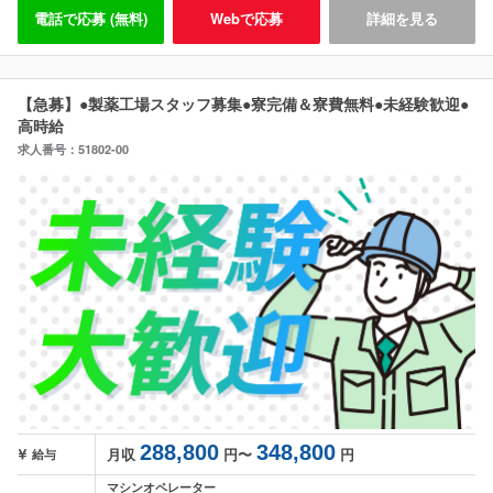
電話で応募 (無料)
Webで応募
詳細を見る
【急募】●製薬工場スタッフ募集●寮完備＆寮費無料●未経験歓迎●
高時給
求人番号：51802-00
288,800
348,800
月収
円〜
円
給与
マシンオペレーター