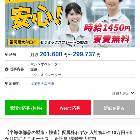
261,608
299,737
月収
円〜
円
給与
マシンオペレーター
仕事内容
派遣
マシンオペレーター
所在地
福岡県大牟田市
詳細を表示
電話で応募 (無料)
Webで応募
詳細を見る
【半導体部品の製造・検査】配属枠わずか 入社祝い金10万円＋3
か月毎にミニボーナス 正社員 /長崎県大村市