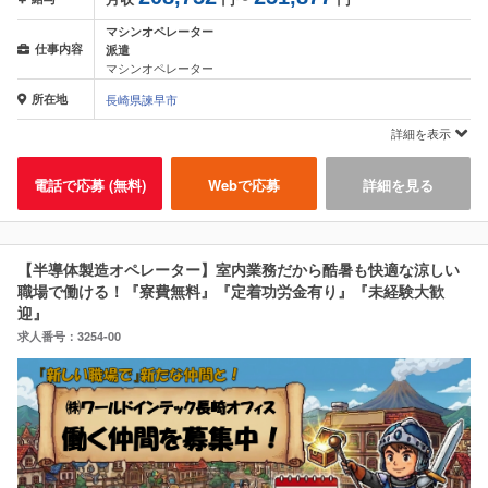
マシンオペレーター
仕事内容
派遣
マシンオペレーター
所在地
長崎県諫早市
詳細を表示
電話で応募 (無料)
Webで応募
詳細を見る
【半導体製造オペレーター】室内業務だから酷暑も快適な涼しい
職場で働ける！『寮費無料』『定着功労金有り』『未経験大歓
迎』
求人番号：3254-00