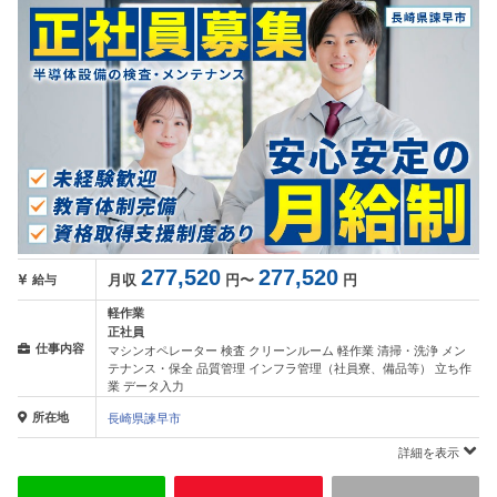
277,520
277,520
月収
円〜
円
給与
軽作業
正社員
仕事内容
マシンオペレーター 検査 クリーンルーム 軽作業 清掃・洗浄 メン
テナンス・保全 品質管理 インフラ管理（社員寮、備品等） 立ち作
業 データ入力
所在地
長崎県諫早市
詳細を表示