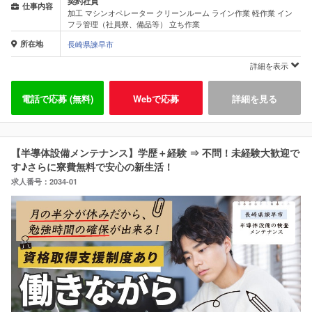
契約社員
仕事内容
加工 マシンオペレーター クリーンルーム ライン作業 軽作業 イン
フラ管理（社員寮、備品等） 立ち作業
所在地
長崎県諫早市
詳細を表示
電話で応募 (無料)
Webで応募
詳細を見る
【半導体設備メンテナンス】学歴＋経験 ⇒ 不問！未経験大歓迎で
す♪さらに寮費無料で安心の新生活！
求人番号：2034-01