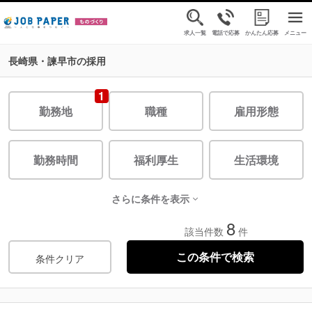
求人一覧
電話で応募
かんたん応募
メニュー
長崎県・諫早市の採用
1
勤務地
職種
雇用形態
勤務時間
福利厚生
生活環境
さらに条件を表示
8
該当件数
件
条件クリア