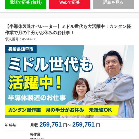
電話で応募 (無料)
Webで応募
詳細を見る
【半導体製造オペレーター】ミドル世代も大活躍中！カンタン軽
作業で月の半分がお休みのお仕事！
求人番号：45647-00
259,751
259,751
月収
円〜
円
給与
軽作業