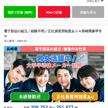
詳細を表示
電話で応募 (無料)
Webで応募
詳細を見る
電子部品の組立／経験不問／正社員登用制度あり≪長崎県諫早市
≫
求人番号：4963-00
208,752
251,877
月収
円〜
円
給与