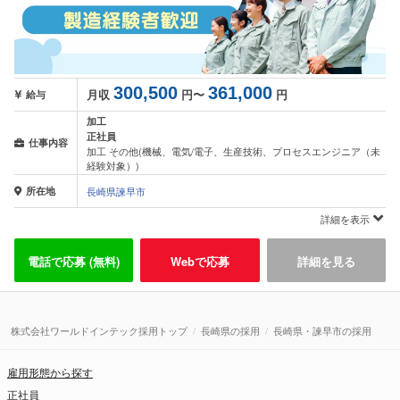
300,500
361,000
月収
円〜
円
給与
加工
正社員
仕事内容
加工 その他(機械、電気/電子、生産技術、プロセスエンジニア（未
経験対象）)
所在地
長崎県諫早市
詳細を表示
電話で応募 (無料)
Webで応募
詳細を見る
株式会社ワールドインテック採用トップ
長崎県の採用
長崎県・諫早市の採用
雇用形態から探す
正社員