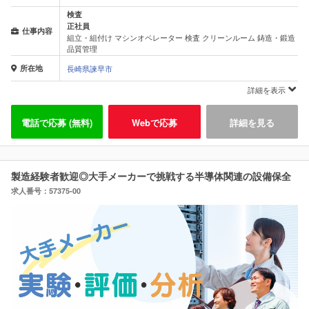
検査
正社員
仕事内容
組立・組付け マシンオペレーター 検査 クリーンルーム 鋳造・鍛造
品質管理
所在地
長崎県諫早市
詳細を表示
電話で応募 (無料)
Webで応募
詳細を見る
製造経験者歓迎◎大手メーカーで挑戦する半導体関連の設備保全
求人番号：57375-00