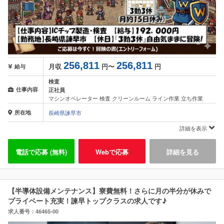
256,811
256,811
月収
円〜
円
給与
検査
仕事内容
正社員
マシンオペレーター 検査 クリーンルーム ライン作業 立ち作業
所在地
長崎県諫早市
詳細を表示
電話で応募 (無料)
Webで応募
詳細を見る
【半導体設備メンテナンス】寮費無料！さらに月の半分が休みで
プライベート充実！諫早トップクラスの求人です♪
求人番号：46465-00