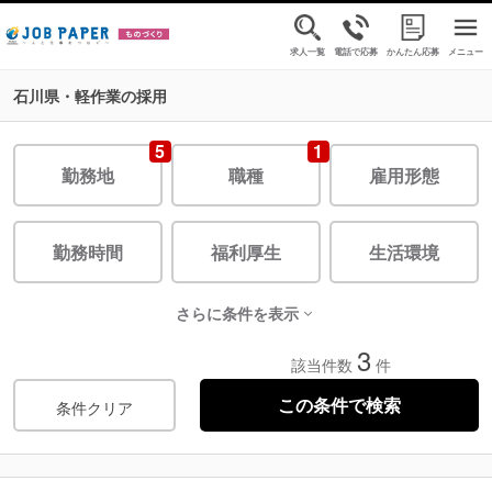
求人一覧
電話で応募
かんたん応募
メニュー
石川県・軽作業の採用
5
1
勤務地
職種
雇用形態
勤務時間
福利厚生
生活環境
さらに条件を表示
3
該当件数
件
条件クリア