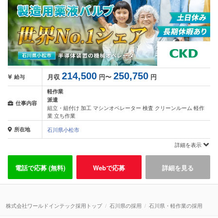
214,500
250,750
月収
円〜
円
給与
軽作業
派遣
仕事内容
組立・組付け 加工 マシンオペレーター 検査 クリーンルーム 軽作
業 立ち作業
所在地
石川県小松市
詳細を表示
電話で応募 (無料)
Webで応募
詳細を見る
株式会社ワールドインテック採用トップ
石川県の採用
石川県・軽作業の採用