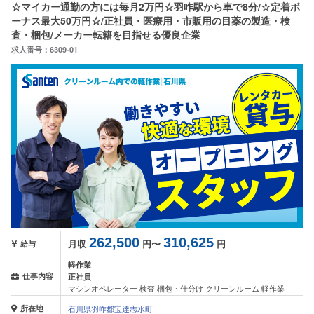
☆マイカー通勤の方には毎月2万円☆羽咋駅から車で8分/☆定着ボ
ーナス最大50万円☆/正社員・医療用・市販用の目薬の製造・検
査・梱包/メーカー転籍を目指せる優良企業
求人番号：6309-01
262,500
310,625
月収
円〜
円
給与
軽作業
仕事内容
正社員
マシンオペレーター 検査 梱包・仕分け クリーンルーム 軽作業
所在地
石川県羽咋郡宝達志水町