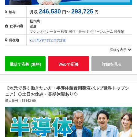
246,530
293,725
月収
円〜
円
給与
軽作業
仕事内容
派遣
マシンオペレーター 検査 梱包・仕分け クリーンルーム 軽作業
所在地
石川県羽咋郡宝達志水町
詳細を表示
電話で応募 (無料)
Webで応募
詳細を見る
【地元で長く働きたい方・半導体装置用薬液バルブ世界トップシ
ェア】◇土日お休み・長期休暇あり◇
求人番号：53143-00