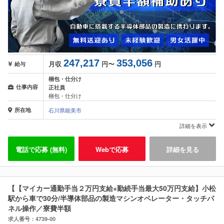
247,217
353,056
月収
円〜
円
給与
梱包・仕分け
仕事内容
正社員
梱包・仕分け
所在地
石川県能美市
詳細を表示
電話で応募 (無料)
Webで応募
詳細を見る
【【マイカー通勤手当２万円支給+勤続手当最大50万円支給】小松
駅から車で30分/半導体部品の製造マシンオペレーター・タッチパ
ネル操作／寮費半額
求人番号：4739-00