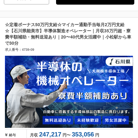
☆定着ボーナス50万円支給☆マイカー通勤手当毎月2万円支給
☆【石川県能美市】半導体製造オペレーター｜月収35万円超・寮
費半額補助・無料送迎あり｜20〜40代男女活躍中｜小松駅から車
で30分
求人番号：4739-09
247,217
353,056
月収
円〜
円
給与