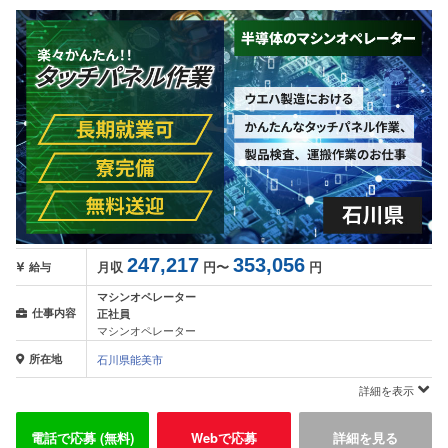
247,217
353,056
月収
円〜
円
給与
マシンオペレーター
仕事内容
正社員
マシンオペレーター
所在地
石川県能美市
詳細を表示
電話で応募 (無料)
Webで応募
詳細を見る