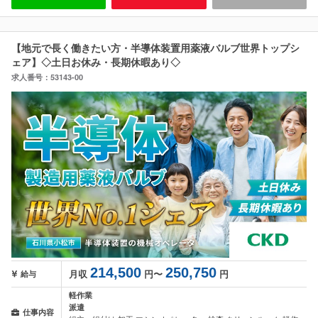
【地元で長く働きたい方・半導体装置用薬液バルブ世界トップシ
ェア】◇土日お休み・長期休暇あり◇
求人番号：53143-00
214,500
250,750
月収
円〜
円
給与
軽作業
派遣
仕事内容