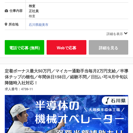
検査
仕事内容
正社員
検査
所在地
石川県能美市
詳細を表示
電話で応募 (無料)
Webで応募
詳細を見る
定着ボーナス最大50万円／マイカー通勤手当毎月2万円支給／半導
体チップの梱包／年間休日158日／経験不問／日払い可/4月中旬以
降随時入社対応！
求人番号：4739-11