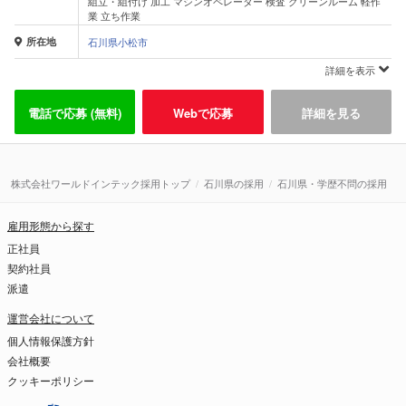
組立・組付け 加工 マシンオペレーター 検査 クリーンルーム 軽作
業 立ち作業
所在地
石川県小松市
詳細を表示
電話で応募 (無料)
Webで応募
詳細を見る
株式会社ワールドインテック採用トップ
石川県の採用
石川県・学歴不問の採用
雇用形態から探す
正社員
契約社員
派遣
運営会社について
個人情報保護方針
会社概要
クッキーポリシー