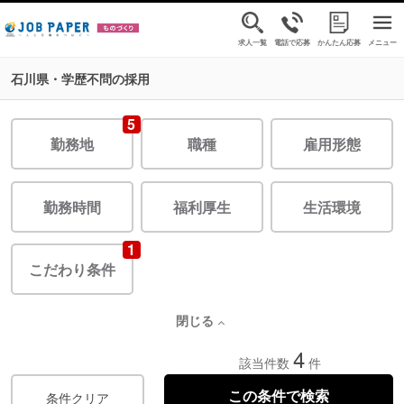
求人一覧
電話で応募
かんたん応募
メニュー
石川県・学歴不問の採用
5
勤務地
職種
雇用形態
勤務時間
福利厚生
生活環境
1
こだわり条件
閉じる
4
該当件数
件
条件クリア