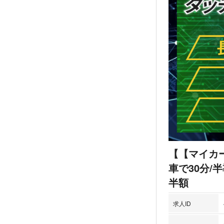
【【マイカ
車で30分
半額
求人ID