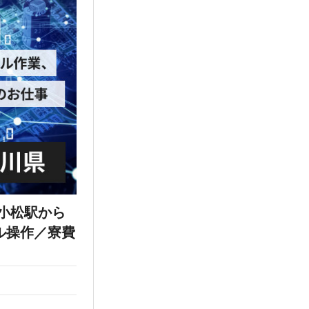
小松駅から
ル操作／寮費