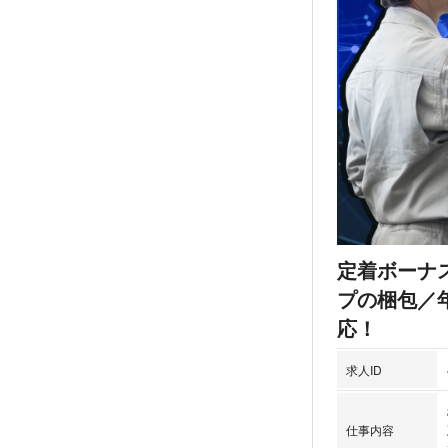
定着ボーナ
プの梱包／
応！
求人ID
仕事内容