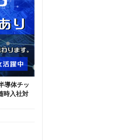
半導体チッ
随時入社対