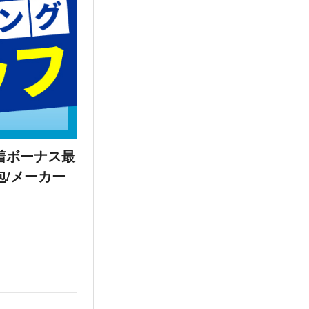
着ボーナス最
包/メーカー