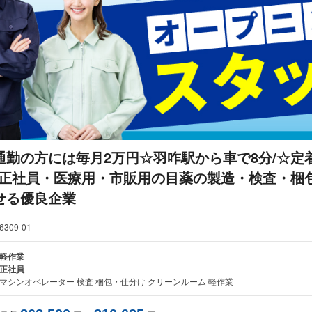
通勤の方には毎月2万円☆羽咋駅から車で8分/☆定
☆/正社員・医療用・市販用の目薬の製造・検査・梱
せる優良企業
6309-01
軽作業
正社員
マシンオペレーター 検査 梱包・仕分け クリーンルーム 軽作業