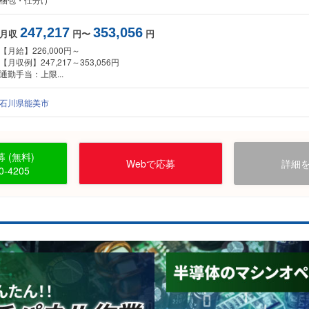
247,217
353,056
月収
円〜
円
【月給】226,000円～
【月収例】247,217～353,056円
通勤手当：上限...
石川県能美市
 (無料)
Webで応募
詳細
0-4205