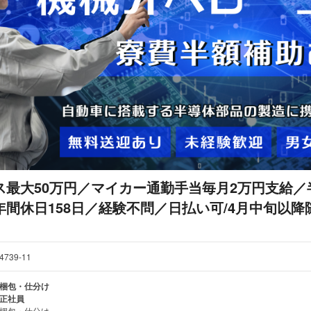
ス最大50万円／マイカー通勤手当毎月2万円支給／
年間休日158日／経験不問／日払い可/4月中旬以降
4739-11
梱包・仕分け
正社員
梱包・仕分け