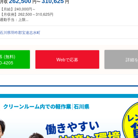
262,500
310,625
月収
円〜
円
【月給】240,000円～
【月収例】262,500～310,625円
通勤手当：上限...
石川県羽咋郡宝達志水町
 (無料)
Webで応募
詳細
0-4205