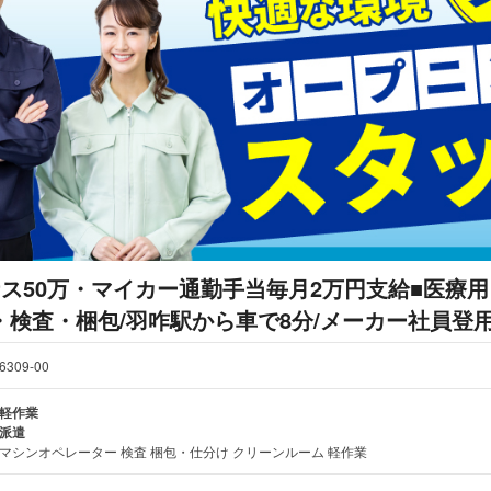
ナス50万・マイカー通勤手当毎月2万円支給■医療
・検査・梱包/羽咋駅から車で8分/メーカー社員登
6309-00
軽作業
派遣
マシンオペレーター 検査 梱包・仕分け クリーンルーム 軽作業