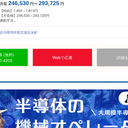
246,530
293,725
月収
円〜
円
【時給】1,450～1,813円
【月収例】246,530～293,725円
通勤手当...
石川県羽咋郡宝達志水町
 (無料)
Webで応募
詳細
0-4205