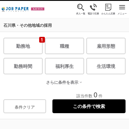
求人一覧
電話で応募
かんたん応募
メニュー
石川県・その他地域の採用
1
勤務地
職種
雇用形態
勤務時間
福利厚生
生活環境
さらに条件を表示
0
該当件数
件
条件クリア