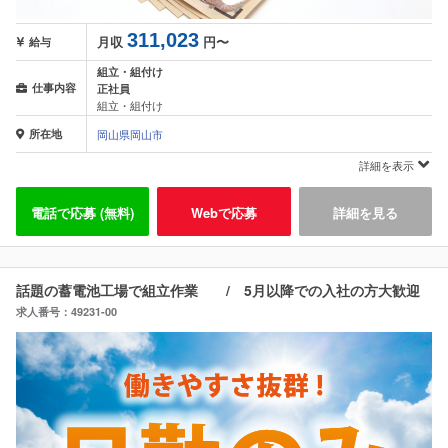
311,023
月収
円〜
給与
組立・組付け
仕事内容
正社員
組立・組付け
所在地
岡山県岡山市
詳細を表示
電話で応募 (無料)
Webで応募
詳細を見る
話題の蓄電池工場で組立作業 / 5月以降での入社の方大歓迎
求人番号：49231-00