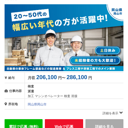
206,100
286,100
月収
円〜
円
給与
検査
仕事内容
派遣
加工 マシンオペレーター 検査 溶接
所在地
岡山県岡山市
詳細を表示
電話で応募 (無料)
Webで応募
詳細を見る