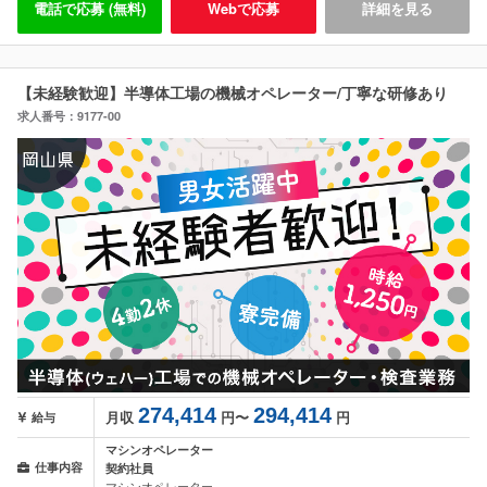
電話で応募 (無料)
Webで応募
詳細を見る
【未経験歓迎】半導体工場の機械オペレーター/丁寧な研修あり
求人番号：9177-00
274,414
294,414
月収
円〜
円
給与
マシンオペレーター
仕事内容
契約社員
マシンオペレーター