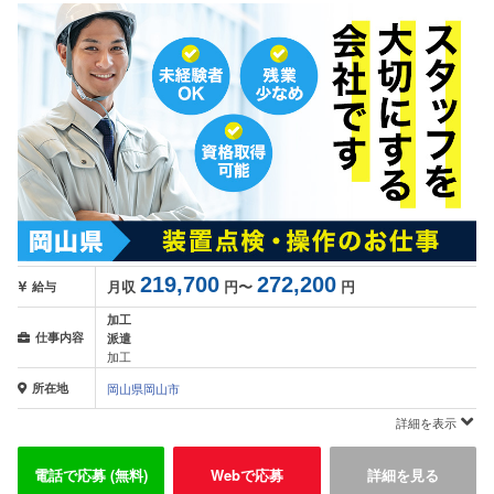
219,700
272,200
月収
円〜
円
給与
加工
仕事内容
派遣
加工
所在地
岡山県岡山市
詳細を表示
電話で応募 (無料)
Webで応募
詳細を見る