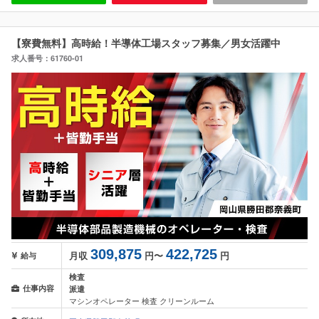
【寮費無料】高時給！半導体工場スタッフ募集／男女活躍中
求人番号：61760-01
309,875
422,725
月収
円〜
円
給与
検査
仕事内容
派遣
マシンオペレーター 検査 クリーンルーム