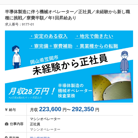
半導体製造に伴う機械オペレーター／正社員／未経験から新し職
種に挑戦／寮費半額／年1回昇給あり
求人番号：9177-01
223,600
292,350
月収
円〜
円
給与
マシンオペレーター
仕事内容
正社員
マシンオペレーター
所在地