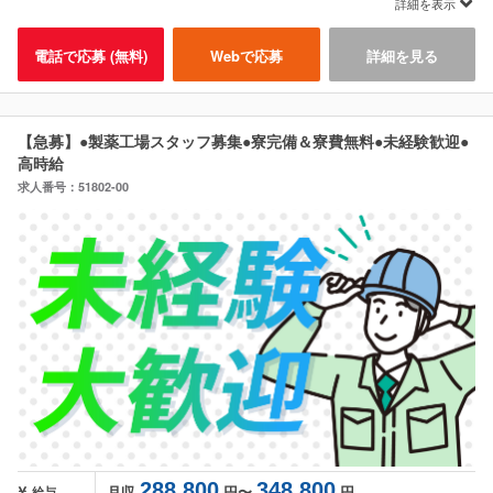
詳細を表示
電話で応募 (無料)
Webで応募
詳細を見る
【急募】●製薬工場スタッフ募集●寮完備＆寮費無料●未経験歓迎●
高時給
求人番号：51802-00
288,800
348,800
月収
円〜
円
給与