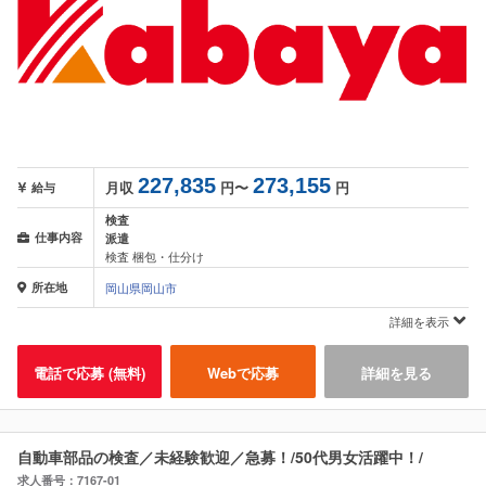
227,835
273,155
月収
円〜
円
給与
検査
仕事内容
派遣
検査 梱包・仕分け
所在地
岡山県岡山市
詳細を表示
電話で応募 (無料)
Webで応募
詳細を見る
自動車部品の検査／未経験歓迎／急募！/50代男女活躍中！/
求人番号：7167-01