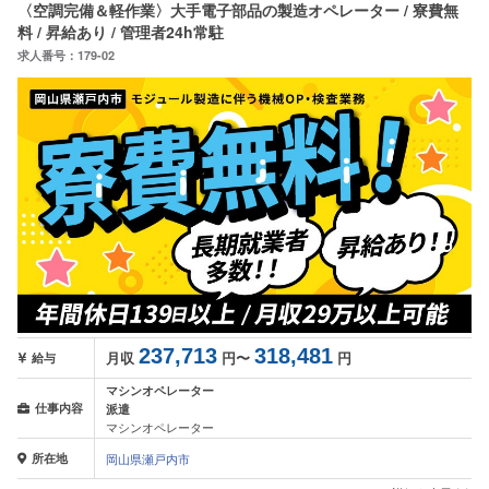
〈空調完備＆軽作業〉大手電子部品の製造オペレーター / 寮費無
料 / 昇給あり / 管理者24h常駐
求人番号：179-02
237,713
318,481
月収
円〜
円
給与
マシンオペレーター
仕事内容
派遣
マシンオペレーター
所在地
岡山県瀬戸内市