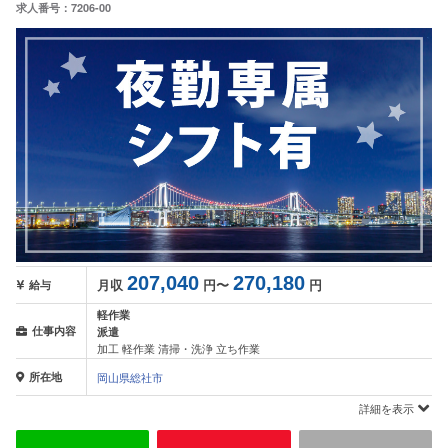
求人番号：7206-00
207,040
270,180
月収
円〜
円
給与
軽作業
仕事内容
派遣
加工 軽作業 清掃・洗浄 立ち作業
所在地
岡山県総社市
詳細を表示