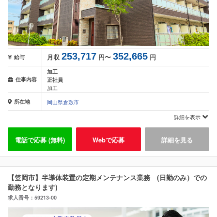
253,717
352,665
月収
円〜
円
給与
加工
仕事内容
正社員
加工
所在地
岡山県倉敷市
詳細を表示
電話で応募 (無料)
Webで応募
詳細を見る
【笠岡市】半導体装置の定期メンテナンス業務 (日勤のみ）での
勤務となります)
求人番号：59213-00