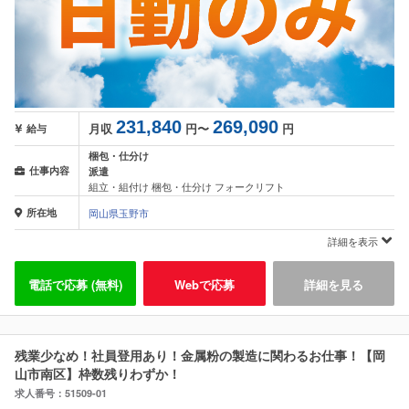
231,840
269,090
月収
円〜
円
給与
梱包・仕分け
仕事内容
派遣
組立・組付け 梱包・仕分け フォークリフト
所在地
岡山県玉野市
詳細を表示
電話で応募 (無料)
Webで応募
詳細を見る
残業少なめ！社員登用あり！金属粉の製造に関わるお仕事！【岡
山市南区】枠数残りわずか！
求人番号：51509-01