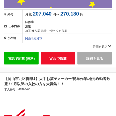
207,040
270,180
月収
円〜
円
給与
軽作業
仕事内容
派遣
加工 軽作業 清掃・洗浄 立ち作業
所在地
岡山県総社市
詳細を表示
電話で応募 (無料)
Webで応募
詳細を見る
【岡山市北区御津♪】大手お菓子メーカー/簡単作業/地元通勤者歓
迎！9月以降の入社の方を大募集！！
求人番号：47498-00