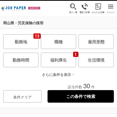
求人一覧
電話で応募
かんたん応募
メニュー
岡山県・労災保険の採用
13
勤務地
職種
雇用形態
1
勤務時間
福利厚生
生活環境
さらに条件を表示
30
該当件数
件
条件クリア