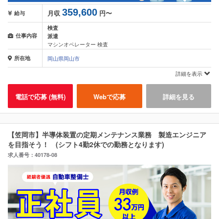
359,600
月収
円〜
給与
検査
仕事内容
派遣
マシンオペレーター 検査
所在地
岡山県岡山市
詳細を表示
電話で応募 (無料)
Webで応募
詳細を見る
【笠岡市】半導体装置の定期メンテナンス業務 製造エンジニア
を目指そう！ (シフト4勤2休での勤務となります)
求人番号：40178-08