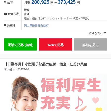
280,925
373,425
月収
円〜
円
給与
検査
仕事内容
派遣
組立・組付け 加工 マシンオペレーター 検査 バリ取り
所在地
岡山県勝田郡奈義町
詳細を表示
電話で応募 (無料)
Webで応募
詳細を見る
【日勤専属】小型電子部品の組付・検査・仕分け業務
求人番号：62475-00