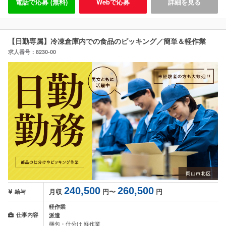
電話で応募 (無料)
Webで応募
詳細を見る
【日勤専属】冷凍倉庫内での食品のピッキング／簡単＆軽作業
求人番号：8230-00
240,500
260,500
月収
円〜
円
給与
軽作業
仕事内容
派遣
梱包・仕分け 軽作業