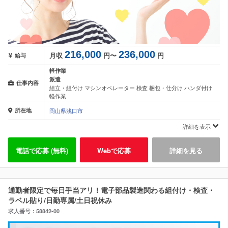
216,000
236,000
月収
円〜
円
給与
軽作業
派遣
仕事内容
組立・組付け マシンオペレーター 検査 梱包・仕分け ハンダ付け
軽作業
所在地
岡山県浅口市
詳細を表示
電話で応募 (無料)
Webで応募
詳細を見る
通勤者限定で毎日手当アリ！電子部品製造関わる組付け・検査・
ラベル貼り/日勤専属/土日祝休み
求人番号：58842-00