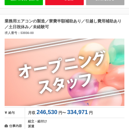
業務用エアコンの製造／寮費半額補助あり／引越し費用補助あり
／土日祝休み／未経験可
求人番号：53936-00
246,530
334,971
月収
円〜
円
給与
組立・組付け
仕事内容
派遣