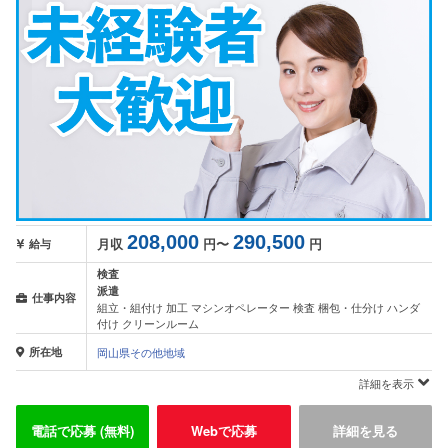
208,000
290,500
月収
円〜
円
給与
検査
派遣
仕事内容
組立・組付け 加工 マシンオペレーター 検査 梱包・仕分け ハンダ
付け クリーンルーム
所在地
岡山県その他地域
詳細を表示
電話で応募 (無料)
Webで応募
詳細を見る