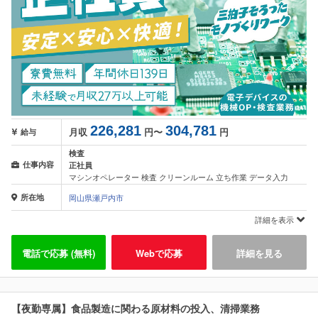
226,281
304,781
月収
円〜
円
給与
検査
仕事内容
正社員
マシンオペレーター 検査 クリーンルーム 立ち作業 データ入力
所在地
岡山県瀬戸内市
詳細を表示
電話で応募 (無料)
Webで応募
詳細を見る
【夜勤専属】食品製造に関わる原材料の投入、清掃業務