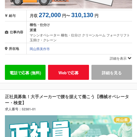
272,000
310,130
月収
円〜
円
給与
梱包・仕分け
派遣
仕事内容
マシンオペレーター 梱包・仕分け クリーンルーム フォークリフト
玉掛け・クレーン
所在地
岡山県美作市
詳細を表示
電話で応募 (無料)
Webで応募
詳細を見る
正社員募集！大手メーカーで腰を据えて働こう【機械オペレータ
ー・検査】
求人番号：52381-01