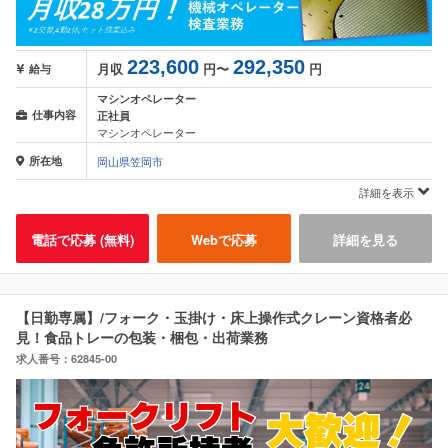
223,600
292,350
月収
円〜
円
給与
マシンオペレーター
仕事内容
正社員
マシンオペレーター
所在地
岡山県笠岡市
詳細を表示
電話で応募 (無料)
Webで応募
詳細を見る
【日勤専属】/フォーク・玉掛け・床上操作式クレーン資格者必
見！食品トレーの包装・梱包・出荷業務
求人番号：62845-00