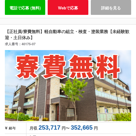
電話で応募 (無料)
Webで応募
詳細を見る
【正社員/寮費無料】軽自動車の組立・検査・塗装業務【未経験歓
迎・土日休み】
求人番号：40175-07
253,717
352,665
月収
円〜
円
給与