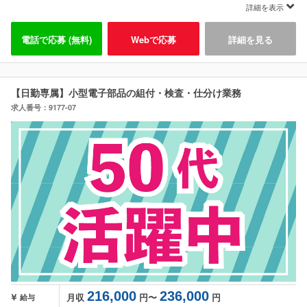
詳細を表示
電話で応募 (無料)
Webで応募
詳細を見る
【日勤専属】小型電子部品の組付・検査・仕分け業務
求人番号：9177-07
216,000
236,000
月収
円〜
円
給与