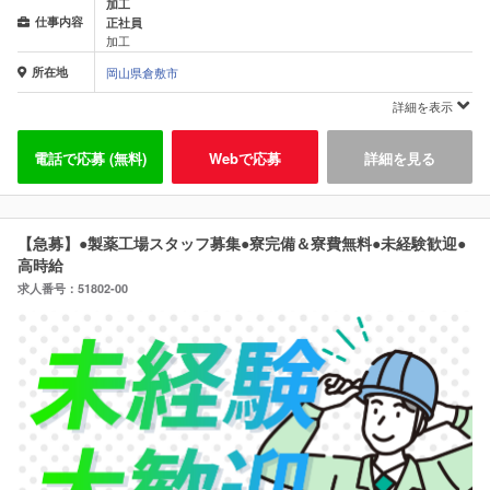
加工
仕事内容
正社員
加工
所在地
岡山県倉敷市
詳細を表示
電話で応募 (無料)
Webで応募
詳細を見る
【急募】●製薬工場スタッフ募集●寮完備＆寮費無料●未経験歓迎●
高時給
求人番号：51802-00