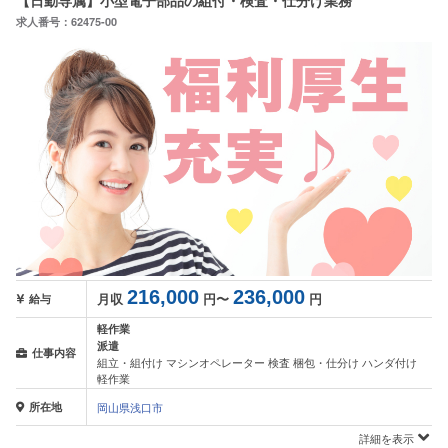
【日勤専属】小型電子部品の組付・検査・仕分け業務
求人番号：62475-00
216,000
236,000
月収
円〜
円
給与
軽作業
派遣
仕事内容
組立・組付け マシンオペレーター 検査 梱包・仕分け ハンダ付け
軽作業
所在地
岡山県浅口市
詳細を表示