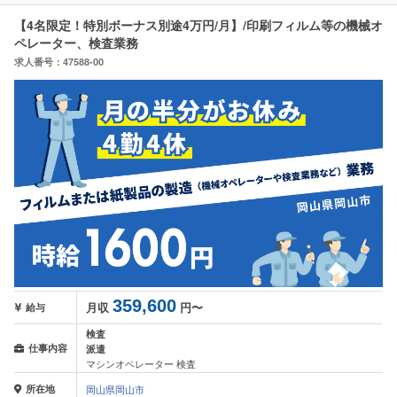
【4名限定！特別ボーナス別途4万円/月】/印刷フィルム等の機械オ
ペレーター、検査業務
求人番号：47588-00
359,600
月収
円〜
給与
検査
仕事内容
派遣
マシンオペレーター 検査
所在地
岡山県岡山市