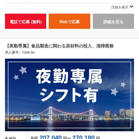
詳細を表示
電話で応募 (無料)
Webで応募
詳細を見る
【夜勤専属】食品製造に関わる原材料の投入、清掃業務
求人番号：7206-00
207,040
270,180
月収
円〜
円
給与