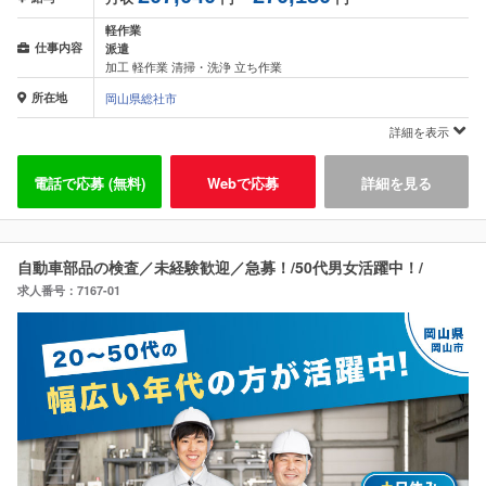
軽作業
仕事内容
派遣
加工 軽作業 清掃・洗浄 立ち作業
所在地
岡山県総社市
詳細を表示
電話で応募 (無料)
Webで応募
詳細を見る
自動車部品の検査／未経験歓迎／急募！/50代男女活躍中！/
求人番号：7167-01