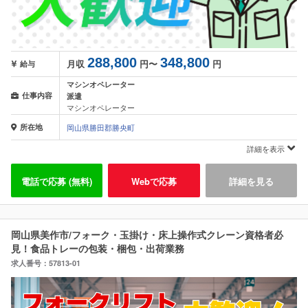
288,800
348,800
月収
円〜
円
給与
マシンオペレーター
仕事内容
派遣
マシンオペレーター
所在地
岡山県勝田郡勝央町
詳細を表示
電話で応募 (無料)
Webで応募
詳細を見る
岡山県美作市/フォーク・玉掛け・床上操作式クレーン資格者必
見！食品トレーの包装・梱包・出荷業務
求人番号：57813-01