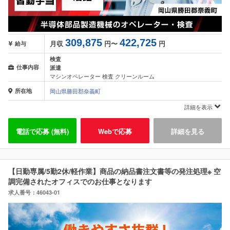
309,875
422,725
月収
円〜
円
給与
検査
仕事内容
派遣
マシンオペレーター 検査 クリーンルーム
所在地
岡山県勝田郡奈義町
詳細を表示
電話で応募 (無料)
Webで応募
詳細を見る
【日勤専属/5勤2休/軽作業】商品の納品書注文書等の発注処理※ 空
調完備されたオフィスでのお仕事となります
求人番号：46043-01