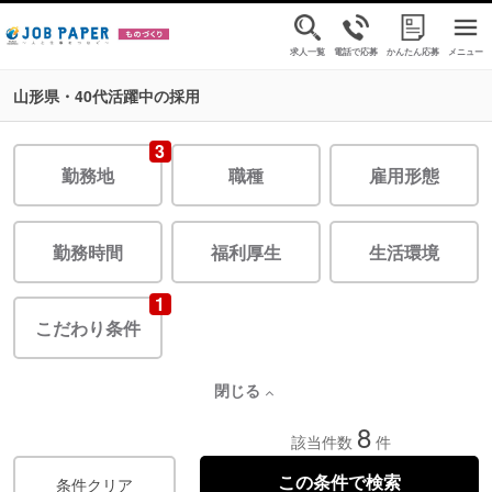
求人一覧
電話で応募
かんたん応募
メニュー
山形県・40代活躍中の採用
3
勤務地
職種
雇用形態
勤務時間
福利厚生
生活環境
1
こだわり条件
閉じる
8
該当件数
件
条件クリア