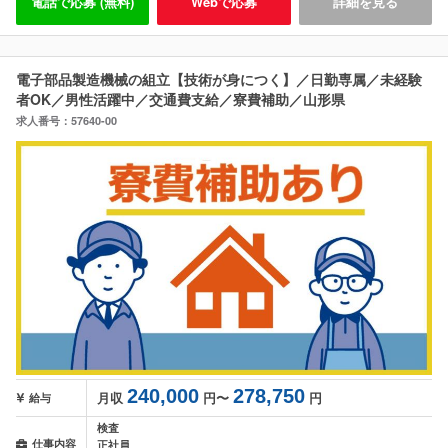
電話で応募 (無料)
Webで応募
詳細を見る
電子部品製造機械の組立【技術が身につく】／日勤専属／未経験
者OK／男性活躍中／交通費支給／寮費補助／山形県
求人番号：57640-00
240,000
278,750
月収
円〜
円
給与
検査
仕事内容
正社員