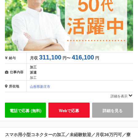
311,100
416,100
月収
円〜
円
給与
加工
仕事内容
派遣
加工
所在地
山形県新庄市
詳細を表示
電話で応募 (無料)
Webで応募
詳細を見る
スマホ用小型コネクターの加工／未経験歓迎／月収36万円可／寮