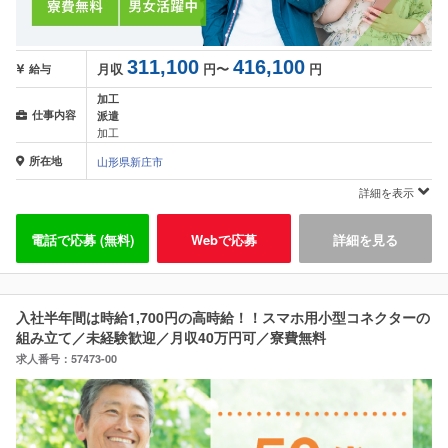
311,100
416,100
月収
円〜
円
給与
加工
仕事内容
派遣
加工
所在地
山形県新庄市
詳細を表示
電話で応募 (無料)
Webで応募
詳細を見る
入社半年間は時給1,700円の高時給！！スマホ用小型コネクターの
組み立て／未経験歓迎／月収40万円可／寮費無料
求人番号：57473-00