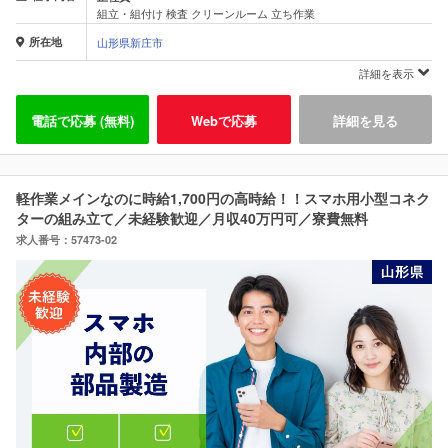
組立・組付け 検査 クリーンルーム 立ち作業
所在地
山形県新庄市
詳細を表示
電話で応募 (無料)
Webで応募
詳細を見る
軽作業メインなのに時給1,700円の高時給！！スマホ用小型コネク
ターの組み立て／未経験歓迎／月収40万円可／寮費無料
求人番号：57473-02