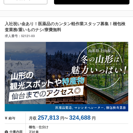
入社祝い金あり！医薬品のカンタン軽作業スタッフ募集！梱包検
査業務/重いものナシ/寮費無料
求人番号：52121-03
257,813
324,688
月収
円〜
円
給与
梱包・仕分け
仕事内容
正社員