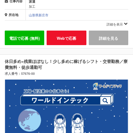
仕事内容
派遣
加工
所在地
山形県新庄市
詳細を表示
電話で応募 (無料)
Webで応募
詳細を見る
休日多め×残業ほぼなし！少し多めに稼げるシフト・交替勤務／寮
費無料・徒歩通勤可
求人番号：57676-00