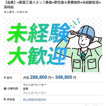
【急募】●製薬工場スタッフ募集●寮完備＆寮費無料●未経験歓迎●
高時給
求人番号：51802-00
288,800
348,800
月収
円〜
円
給与
マシンオペレーター
仕事内容
派遣
マシンオペレーター
所在地
岡山県勝田郡勝央町