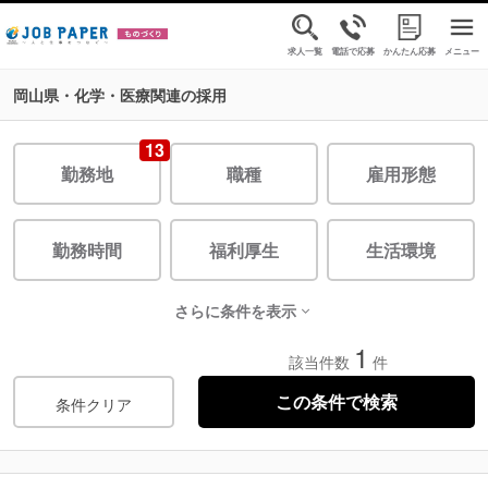
求人一覧
電話で応募
かんたん応募
メニュー
岡山県・化学・医療関連の採用
13
勤務地
職種
雇用形態
勤務時間
福利厚生
生活環境
さらに条件を表示
1
該当件数
件
条件クリア