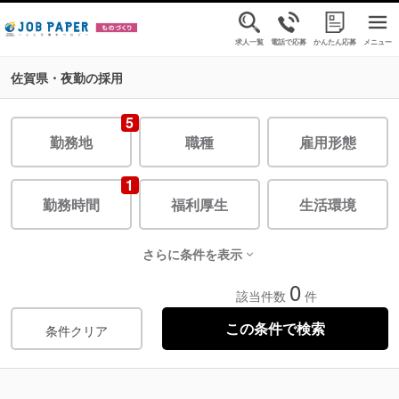
求人一覧
電話で応募
かんたん応募
メニュー
佐賀県・夜勤の採用
5
勤務地
職種
雇用形態
1
勤務時間
福利厚生
生活環境
さらに条件を表示
0
該当件数
件
条件クリア