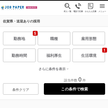
求人一覧
電話で応募
かんたん応募
メニュー
佐賀県・送迎ありの採用
5
勤務地
職種
雇用形態
1
勤務時間
福利厚生
生活環境
さらに条件を表示
0
該当件数
件
条件クリア