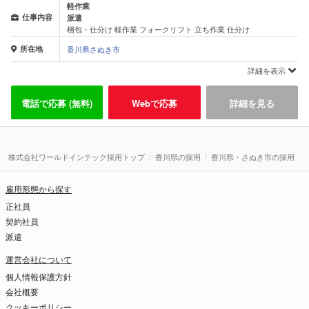
軽作業
仕事内容
派遣
梱包・仕分け 軽作業 フォークリフト 立ち作業 仕分け
所在地
香川県さぬき市
詳細を表示
電話で応募 (無料)
Webで応募
詳細を見る
株式会社ワールドインテック採用トップ
香川県の採用
香川県・さぬき市の採用
雇用形態から探す
正社員
契約社員
派遣
運営会社について
個人情報保護方針
会社概要
クッキーポリシー