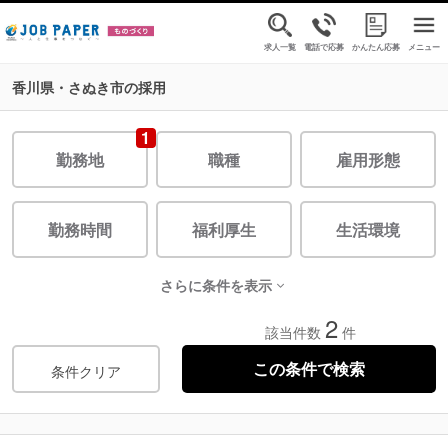
求人一覧
電話で応募
かんたん応募
メニュー
香川県・さぬき市の採用
1
勤務地
職種
雇用形態
勤務時間
福利厚生
生活環境
さらに条件を表示
2
該当件数
件
条件クリア