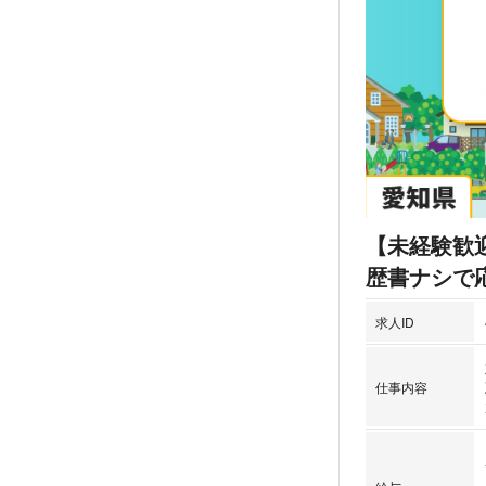
【未経験歓
歴書ナシで
求人ID
仕事内容