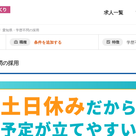
求人一覧
愛知県・学歴不問の採用
職種
条件を追加する
特徴
学歴
問の採用