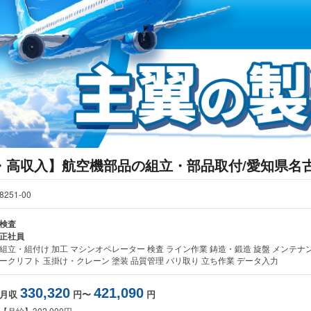
・高収入】航空機部品の組立・部品取付/愛知県名
8251-00
検査
正社員
組立・組付け 加工 マシンオペレーター 検査 ライン作業 鋳造・鍛造 旋盤 メンテナ
ークリフト 玉掛け・クレーン 塗装 品質管理 バリ取り 立ち作業 データ入力
330,320
421,090
月収
円〜
円
【月給】302,000円～