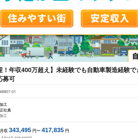
迎！年収400万超え】未経験でも自動車製造経験で
応募可
48807-01
加工
正社員
加工
343,495
417,835
月収
円〜
円
【月給】329,920円～