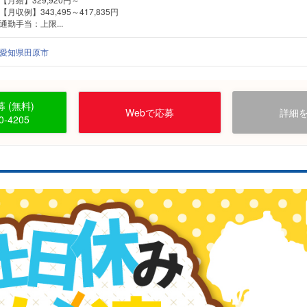
【月収例】343,495～417,835円
通勤手当：上限...
愛知県田原市
 (無料)
Webで応募
詳細
0-4205