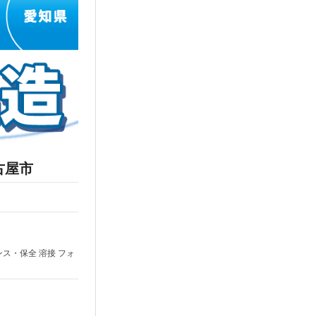
古屋市
ンス・保全 溶接 フォ