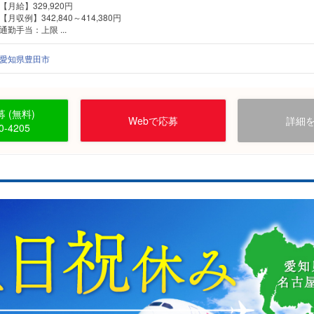
【月給】329,920円
【月収例】342,840～414,380円
通勤手当：上限 ...
愛知県豊田市
 (無料)
Webで応募
詳細
0-4205