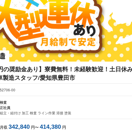
万円の奨励金あり】寮費無料！未経験歓迎！土日休み
車製造スタッフ/愛知県豊田市
52706-00
検査
正社員
組立・組付け 加工 検査 ライン作業 溶接 塗装
342,840
414,380
月収
円〜
円