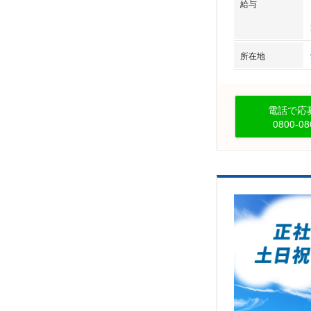
給与
所在地
電話で応募
0800-08