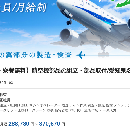
・寮費無料】航空機部品の組立・部品取付/愛知県
8251-03
検査
正社員
組立・組付け 加工 マシンオペレーター 検査 ライン作業 鋳造・鍛造 旋盤 メンテナ
ークリフト 玉掛け・クレーン 塗装 品質管理 バリ取り 立ち作業 データ入力
288,780
370,670
月収
円〜
円