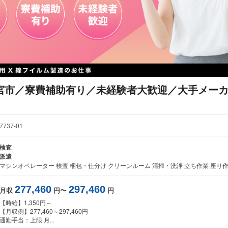
宮市／寮費補助有り／未経験者大歓迎／大手メー
7737-01
検査
派遣
マシンオペレーター 検査 梱包・仕分け クリーンルーム 清掃・洗浄 立ち作業 座り
277,460
297,460
月収
円〜
円
【時給】1,350円～
【月収例】277,460～297,460円
通勤手当：上限 月...