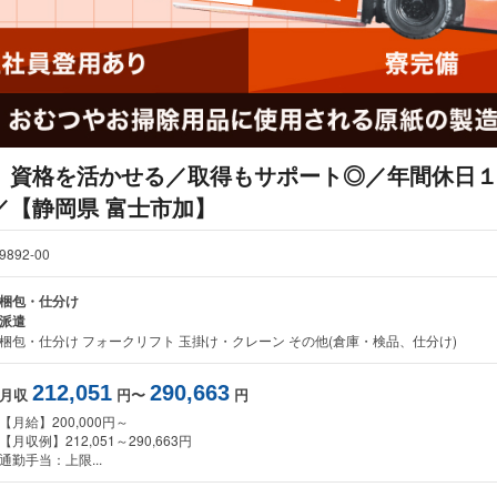
】資格を活かせる／取得もサポート◎／年間休日
／【静岡県 富士市加】
9892-00
梱包・仕分け
派遣
梱包・仕分け フォークリフト 玉掛け・クレーン その他(倉庫・検品、仕分け)
212,051
290,663
月収
円〜
円
【月給】200,000円～
【月収例】212,051～290,663円
通勤手当：上限...