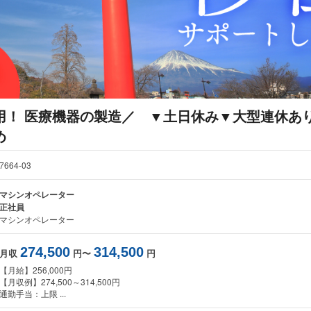
用！ 医療機器の製造／ ▼土日休み▼大型連休あ
め
7664-03
マシンオペレーター
正社員
マシンオペレーター
274,500
314,500
月収
円〜
円
【月給】256,000円
【月収例】274,500～314,500円
通勤手当：上限 ...