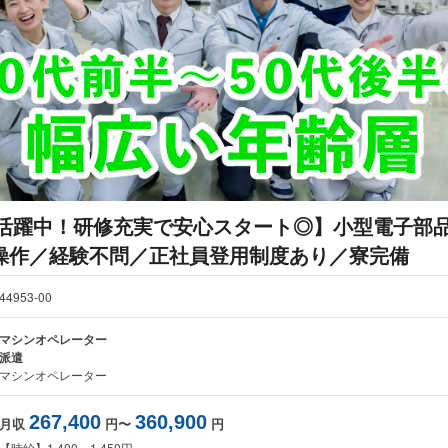
0代活躍中！研修充実で安心スタート◎】小型電子部
操作／経験不問／正社員登用制度あり／寮完備
44953-00
マシンオペレーター
派遣
マシンオペレーター
267,400
360,900
月収
円〜
円
【時給】1,400～1,450円