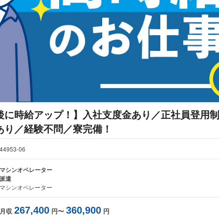
後に時給アップ！】入社支度金あり／正社員登用
あり／経験不問／寮完備！
44953-06
マシンオペレーター
派遣
マシンオペレーター
267,400
360,900
月収
円〜
円