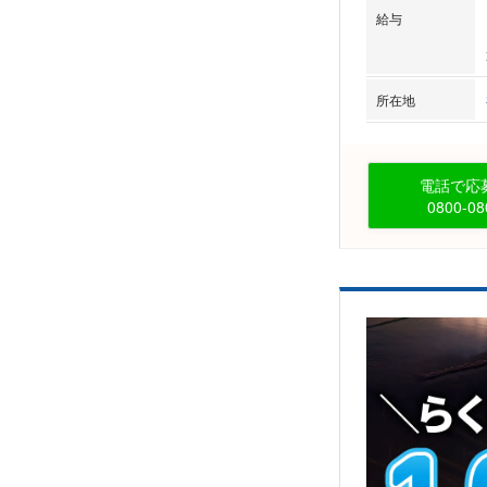
給与
所在地
電話で応募
0800-08