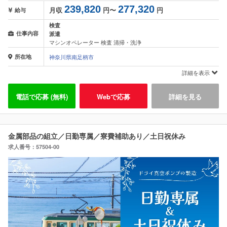
239,820
277,320
月収
円〜
円
給与
検査
仕事内容
派遣
マシンオペレーター 検査 清掃・洗浄
所在地
神奈川県南足柄市
詳細を表示
電話で応募 (無料)
Webで応募
詳細を見る
金属部品の組立／日勤専属／寮費補助あり／土日祝休み
求人番号：57504-00