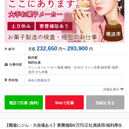
232,650
293,900
月収
円〜
円
給与
軽作業
契約社員
仕事内容
マシンオペレーター 検査 梱包・仕分け ライン作業 軽作業 清掃・
洗浄 立ち作業
所在地
神奈川県横浜市
詳細を表示
電話で応募 (無料)
Webで応募
詳細を見る
【職場にジム・大浴場あり】寮費補助6万円/正社員採用/福利厚生