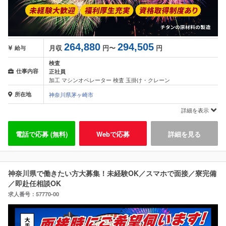
264,880
294,505
月収
円〜
円
給与
検査
仕事内容
正社員
加工 マシンオペレーター 検査 玉掛け・クレーン
所在地
神奈川県茅ヶ崎市
詳細を表示
電話で応募 (無料)
Webで応募
詳細を見る
神奈川県で働きたい方大募集！未経験OK／スマホで面接／寮完備
／即赴任相談OK
求人番号：57770-00