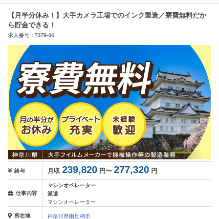
【月半分休み！】大手カメラ工場でのインク製造／寮費無料だか
ら貯金できる！
求人番号：7379-06
239,820
277,320
月収
円〜
円
給与
マシンオペレーター
仕事内容
派遣
マシンオペレーター
所在地
神奈川県南足柄市