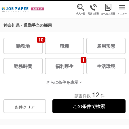
求人一覧
電話で応募
かんたん応募
メニュー
神奈川県・通勤手当の採用
10
勤務地
職種
雇用形態
1
勤務時間
福利厚生
生活環境
さらに条件を表示
12
該当件数
件
条件クリア