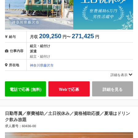
209,250
271,425
月収
円〜
円
給与
組立・組付け
仕事内容
派遣
組立・組付け
所在地
神奈川県藤沢市
詳細を表示
電話で応募 (無料)
Webで応募
詳細を見る
日勤専属／寮費補助／土日祝休み／資格補助応援／夏場はドリン
ク飲み放題
求人番号：60436-00