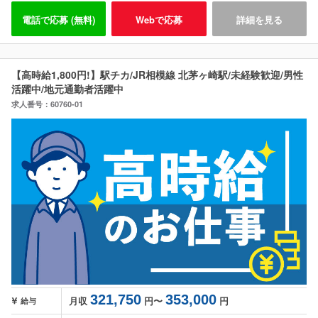
電話で応募 (無料)
Webで応募
詳細を見る
【高時給1,800円!】駅チカ/JR相模線 北茅ヶ崎駅/未経験歓迎/男性
活躍中/地元通勤者活躍中
求人番号：60760-01
321,750
353,000
月収
円〜
円
給与