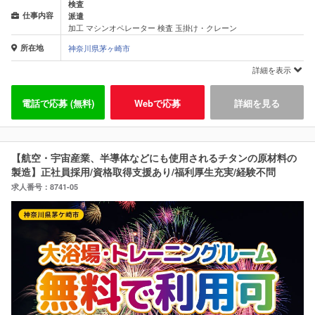
検査
仕事内容
派遣
加工 マシンオペレーター 検査 玉掛け・クレーン
所在地
神奈川県茅ヶ崎市
詳細を表示
電話で応募 (無料)
Webで応募
詳細を見る
【航空・宇宙産業、半導体などにも使用されるチタンの原材料の
製造】正社員採用/資格取得支援あり/福利厚生充実/経験不問
求人番号：8741-05