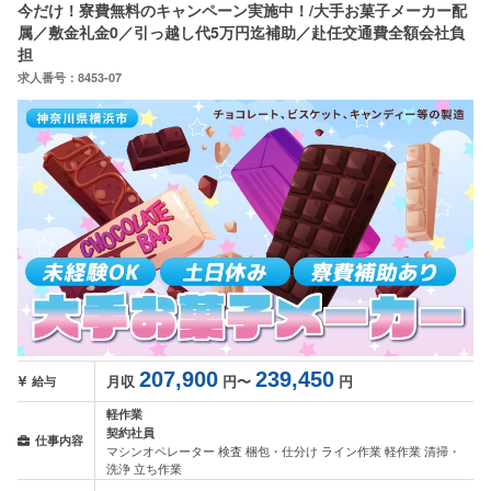
今だけ！寮費無料のキャンペーン実施中！/大手お菓子メーカー配
属／敷金礼金0／引っ越し代5万円迄補助／赴任交通費全額会社負
担
求人番号：8453-07
207,900
239,450
月収
円〜
円
給与
軽作業
契約社員
仕事内容
マシンオペレーター 検査 梱包・仕分け ライン作業 軽作業 清掃・
洗浄 立ち作業