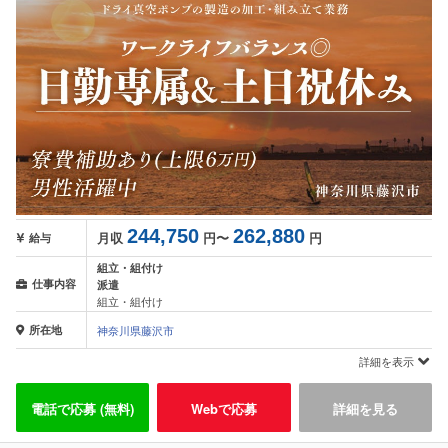
244,750
262,880
月収
円〜
円
給与
組立・組付け
仕事内容
派遣
組立・組付け
所在地
神奈川県藤沢市
詳細を表示
電話で応募 (無料)
Webで応募
詳細を見る