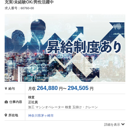
充実/未経験OK/男性活躍中
求人番号：60760-00
264,880
294,505
月収
円〜
円
給与
検査
仕事内容
正社員
加工 マシンオペレーター 検査 玉掛け・クレーン
所在地
神奈川県茅ヶ崎市
詳細を表示