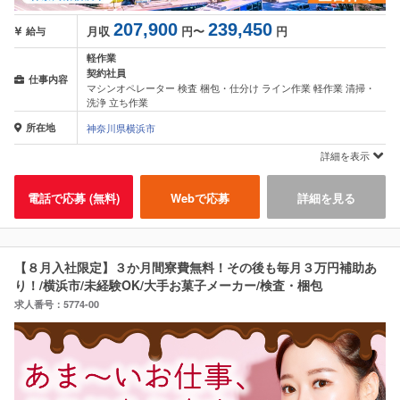
207,900
239,450
月収
円〜
円
給与
軽作業
契約社員
仕事内容
マシンオペレーター 検査 梱包・仕分け ライン作業 軽作業 清掃・
洗浄 立ち作業
所在地
神奈川県横浜市
詳細を表示
電話で応募 (無料)
Webで応募
詳細を見る
【８月入社限定】３か月間寮費無料！その後も毎月３万円補助あ
り！/横浜市/未経験OK/大手お菓子メーカー/検査・梱包
求人番号：5774-00