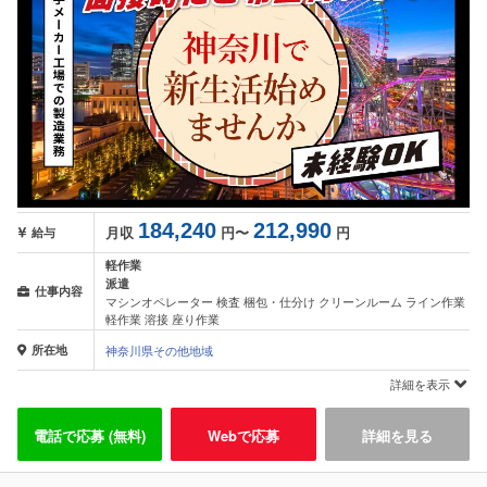
184,240
212,990
月収
円〜
円
給与
軽作業
派遣
仕事内容
マシンオペレーター 検査 梱包・仕分け クリーンルーム ライン作業
軽作業 溶接 座り作業
所在地
神奈川県その他地域
詳細を表示
電話で応募 (無料)
Webで応募
詳細を見る