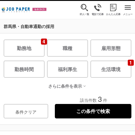
求人一覧
電話で応募
かんたん応募
メニュー
群馬県・自動車通勤の採用
4
勤務地
職種
雇用形態
1
勤務時間
福利厚生
生活環境
さらに条件を表示
3
該当件数
件
条件クリア