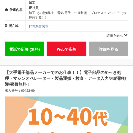
加工
正社員
仕事内容
加工 その他(機械、電気/電子、生産技術、プロセスエンジニア（未
経験対象）)
所在地
群馬県富岡市
詳細を表示
電話で応募 (無料)
Webで応募
詳細を見る
【大手電子部品メーカーでのお仕事！！】電子部品のめっき処
理・マシンオペレーター・製品運搬・検査・データ入力/未経験歓
迎/寮費無料！
求人番号：60422-00