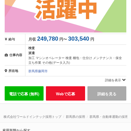
249,780
303,540
月収
円〜
円
給与
検査
派遣
仕事内容
加工 マシンオペレーター 検査 梱包・仕分け メンテナンス・保全
立ち作業 その他(データ入力)
所在地
群馬県藤岡市
詳細を表示
電話で応募 (無料)
Webで応募
詳細を見る
株式会社ワールドインテック採用トップ
群馬県の採用
群馬県・自動車通勤の採用
雇用形態から探す