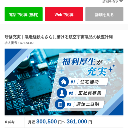
詳細を表示
電話で応募 (無料)
Webで応募
詳細を見る
研修充実｜製造経験をさらに磨ける航空宇宙製品の検査計測
求人番号：57573-00
300,500
361,000
月収
円〜
円
給与