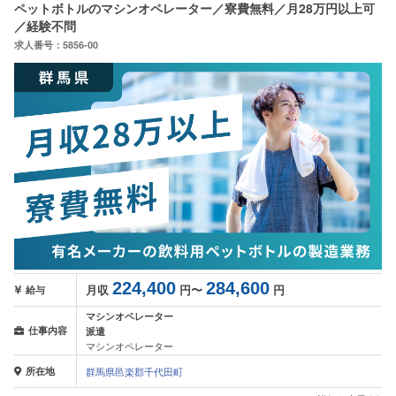
ペットボトルのマシンオペレーター／寮費無料／月28万円以上可
／経験不問
求人番号：5856-00
224,400
284,600
月収
円〜
円
給与
マシンオペレーター
仕事内容
派遣
マシンオペレーター
所在地
群馬県邑楽郡千代田町