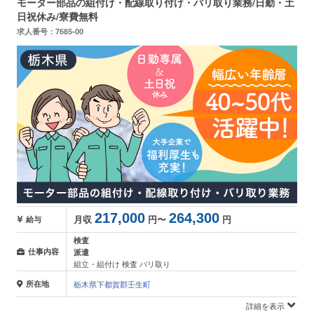
モーター部品の組付け・配線取り付け・バリ取り業務/日勤・土
日祝休み/寮費無料
求人番号：7685-00
217,000
264,300
月収
円〜
円
給与
検査
仕事内容
派遣
組立・組付け 検査 バリ取り
所在地
栃木県下都賀郡壬生町
詳細を表示