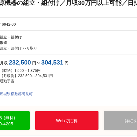
電源機器の組立・組付け／月収30万円以上可能／日
46942-00
組立・組付け
派遣
組立・組付け バリ取り
232,500
304,531
月収
円〜
円
【時給】1,500～1,875円
【月収例】232,500～304,531円
通勤手当...
茨城県稲敷郡阿見町
 (無料)
Webで応募
詳細
0-4205