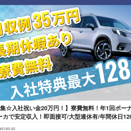
募集☆入社祝い金20万円！】寮費無料！年1回ボー
カで安定収入！即面接可/大型連休有/年間休日12
45160-00