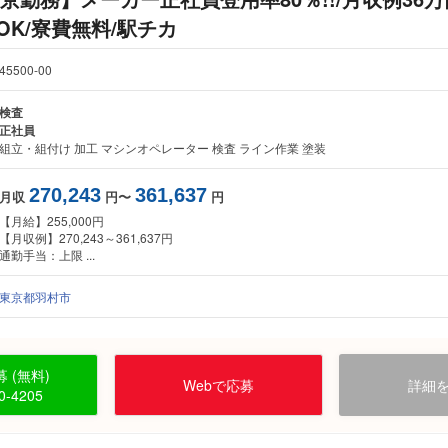
OK/寮費無料/駅チカ
45500-00
検査
正社員
組立・組付け 加工 マシンオペレーター 検査 ライン作業 塗装
270,243
361,637
月収
円〜
円
【月給】255,000円
【月収例】270,243～361,637円
通勤手当：上限 ...
東京都羽村市
 (無料)
Webで応募
詳細
0-4205