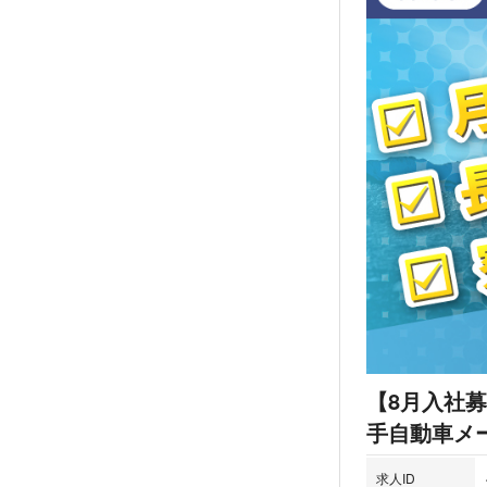
【8月入社
手自動車メー
求人ID