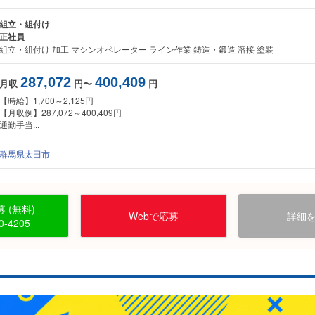
組立・組付け
正社員
組立・組付け 加工 マシンオペレーター ライン作業 鋳造・鍛造 溶接 塗装
287,072
400,409
月収
円〜
円
【時給】1,700～2,125円
【月収例】287,072～400,409円
通勤手当...
群馬県太田市
 (無料)
Webで応募
詳細
0-4205