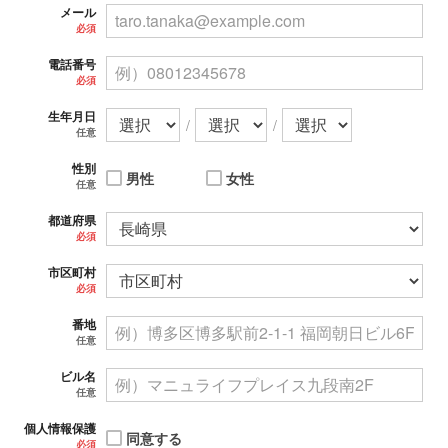
メール
必須
電話番号
必須
生年月日
/
/
任意
性別
男性
女性
任意
都道府県
必須
市区町村
必須
番地
任意
ビル名
任意
個人情報保護
同意する
必須