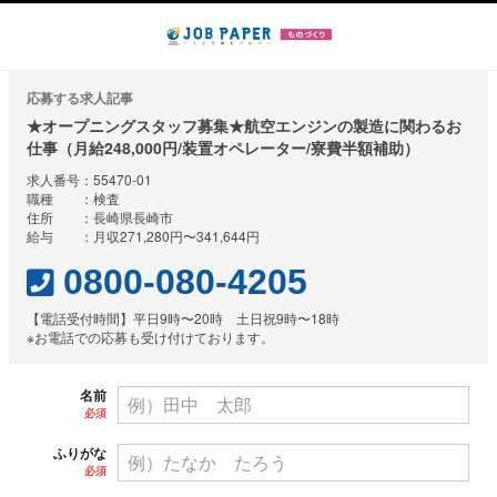
応募する求人記事
★オープニングスタッフ募集★航空エンジンの製造に関わるお
仕事（月給248,000円/装置オペレーター/寮費半額補助）
求人番号：55470-01
職種 ：検査
住所 ：長崎県長崎市
給与 ：月収271,280円〜341,644円
0800-080-4205
【電話受付時間】平日9時〜20時 土日祝9時〜18時
※お電話での応募も受け付けております。
名前
必須
ふりがな
必須