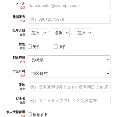
メール
必須
電話番号
必須
生年月日
/
/
任意
性別
男性
女性
任意
都道府県
必須
市区町村
必須
番地
任意
ビル名
任意
個人情報保護
同意する
必須