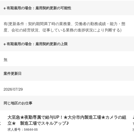
※ 有期雇用の場合：雇用契約更新の可能性
有(更新条件：契約期間満了時の業務量、労働者の勤務成績・能力・態
度、会社の経営状況、従事している業務の進捗状況により判断する)
※ 有期雇用の場合：雇用契約更新の上限
無
案件更新日
2026/07/29
同じ地区のお仕事
大至急★夜勤専属で給与UP！★大分市内製造工場★カメラの組
に
立★ 製造工場でスキルアップ♪
求人番号：54644-05