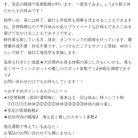
す。安定の職場で長期勤務が叶います。一度見てみましょう♪５勤２休
だから土日休みです！
朝早い分、昼には終了。銀行も市役所も用事を済ませることもできます
ね。交替勤務なので平日休みがありプライベートな計画もでき人ごみを
避けて出かけることもできそうですよ。
軽作業を探している方、現在、オンラインでの面接を行っています。履
歴書作成不要・外出不要です。いつでもどこでもサクッと登録、40分く
らいで終了、後日工場見学を実施します。
温泉も行きたい放題★大分県内を巡る休暇の過ごし方もいいかも。海も
近くサーフィンスポットや癒しのスポット多数アリ♪余暇を満喫できそ
う♪
お問い合わせだけでもお待ちしています！！
≪おすすめポイントをおさらい！≫
★3交替勤務（原則1週間毎に、基本は土・日は休み）時々シフト制
①①①①①休休②②②②②休休③③③③③休休の繰り返し
★安定の長期勤務♪
★佐伯市内の職場♪ 海も近く癒しのスポット多数♪
地元通勤で考えているあなた！
お電話のお問い合わせでも構いません！