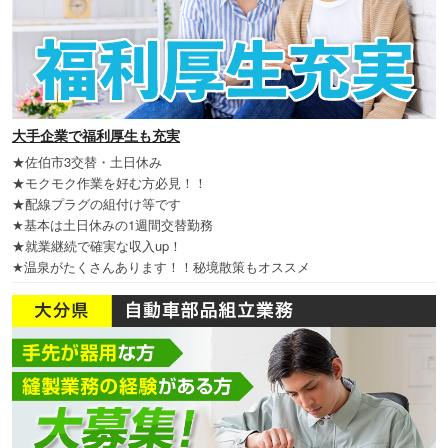
大手企業で福利厚生も充実
★佐伯市3交替・土日休み
★モクモク作業を好む方必見！！
★配線プラグの組付け等です
★基本は土日休みの1週間交替勤務
★就業継続で確実な収入up！
★温泉がたくさんあります！！秘境散策もオススメ