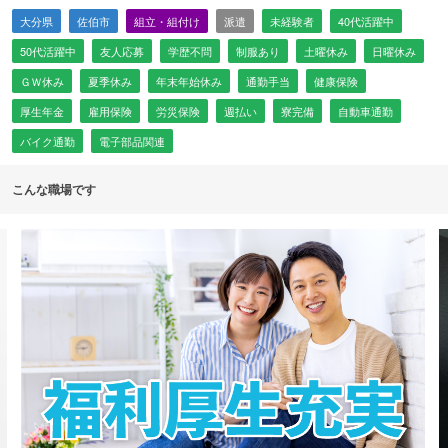
大分県
佐伯市
組立・組付け
派遣
未経験者
40代活躍中
50代活躍中
友人応募
学歴不問
制服あり
土曜休み
日曜休み
ＧＷ休み
夏季休み
年末年始休み
通勤手当
健康保険
厚生年金
雇用保険
労災保険
週払い
寮完備
自動車通勤
バイク通勤
電子部品関連
こんな職場です