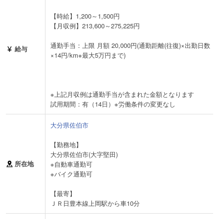
【時給】1,200～1,500円
【月収例】213,600～275,225円
通勤手当：上限 月額 20,000円(通勤距離(往復)×出勤日数
給与
×14円/km※最大5万円まで)
※上記月収例は通勤手当が含まれた金額となります
試用期間：有（14日）※労働条件の変更なし
大分県佐伯市
【勤務地】
大分県佐伯市(大字堅田)
所在地
※自動車通勤可
※バイク通勤可
【最寄】
ＪＲ日豊本線上岡駅から車10分