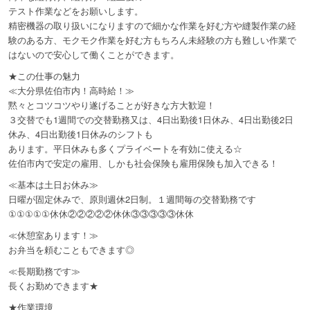
テスト作業などをお願いします。
精密機器の取り扱いになりますので細かな作業を好む方や縫製作業の経
験のある方、モクモク作業を好む方もちろん未経験の方も難しい作業で
はないので安心して働くことができます。
★この仕事の魅力
≪大分県佐伯市内！高時給！≫
黙々とコツコツやり遂げることが好きな方大歓迎！
３交替でも1週間での交替勤務又は、4日出勤後1日休み、4日出勤後2日
休み、4日出勤後1日休みのシフトも
あります。平日休みも多くプライベートを有効に使える☆
佐伯市内で安定の雇用、しかも社会保険も雇用保険も加入できる！
≪基本は土日お休み≫
日曜が固定休みで、原則週休2日制。１週間毎の交替勤務です
①①①①①休休②②②②②休休③③③③③休休
≪休憩室あります！≫
お弁当を頼むこともできます◎
≪長期勤務です≫
長くお勤めできます★
★作業環境