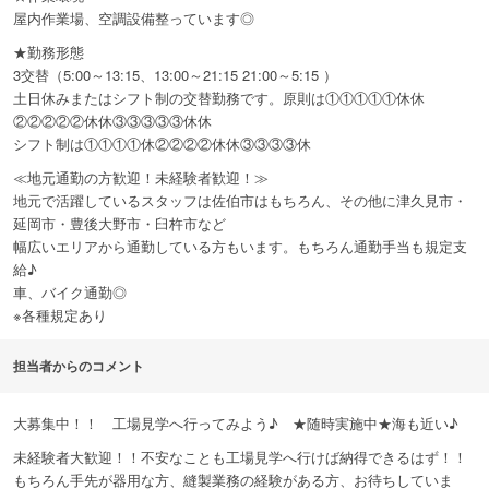
屋内作業場、空調設備整っています◎
★勤務形態
3交替（5:00～13:15、13:00～21:15 21:00～5:15 ）
土日休みまたはシフト制の交替勤務です。原則は①①①①①休休
②②②②②休休③③③③③休休
シフト制は①①①①休②②②②休休③③③③休
≪地元通勤の方歓迎！未経験者歓迎！≫
地元で活躍しているスタッフは佐伯市はもちろん、その他に津久見市・
延岡市・豊後大野市・臼杵市など
幅広いエリアから通勤している方もいます。もちろん通勤手当も規定支
給♪
車、バイク通勤◎
※各種規定あり
担当者からのコメント
大募集中！！ 工場見学へ行ってみよう♪ ★随時実施中★海も近い♪
未経験者大歓迎！！不安なことも工場見学へ行けば納得できるはず！！
もちろん手先が器用な方、縫製業務の経験がある方、お待ちしていま