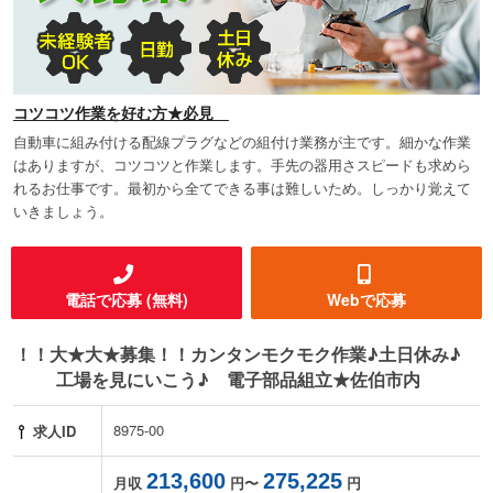
コツコツ作業を好む方★必見
自動車に組み付ける配線プラグなどの組付け業務が主です。細かな作業
はありますが、コツコツと作業します。手先の器用さスピードも求めら
れるお仕事です。最初から全てできる事は難しいため。しっかり覚えて
いきましょう。
電話で応募 (無料)
Webで応募
！！大★大★募集！！カンタンモクモク作業♪土日休み♪
工場を見にいこう♪ 電子部品組立★佐伯市内
8975-00
求人ID
213,600
275,225
月収
円〜
円