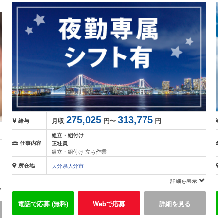
275,025
313,775
月収
円〜
円
給与
組立・組付け
仕事内容
正社員
組立・組付け 立ち作業
所在地
大分県大分市
詳細を表示
電話で応募 (無料)
Webで応募
詳細を見る