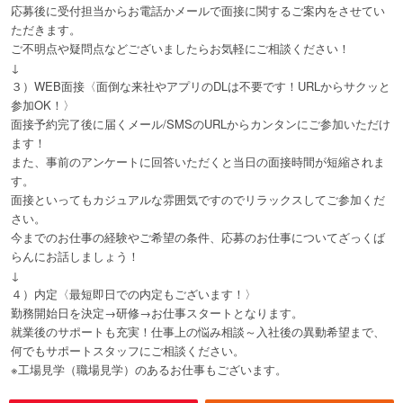
応募後に受付担当からお電話かメールで面接に関するご案内をさせてい
ただきます。
ご不明点や疑問点などございましたらお気軽にご相談ください！
↓
３）WEB面接〈面倒な来社やアプリのDLは不要です！URLからサクッと
参加OK！〉
面接予約完了後に届くメール/SMSのURLからカンタンにご参加いただけ
ます！
また、事前のアンケートに回答いただくと当日の面接時間が短縮されま
す。
面接といってもカジュアルな雰囲気ですのでリラックスしてご参加くだ
さい。
今までのお仕事の経験やご希望の条件、応募のお仕事についてざっくば
らんにお話しましょう！
↓
４）内定〈最短即日での内定もございます！〉
勤務開始日を決定→研修→お仕事スタートとなります。
就業後のサポートも充実！仕事上の悩み相談～入社後の異動希望まで、
何でもサポートスタッフにご相談ください。
※工場見学（職場見学）のあるお仕事もございます。