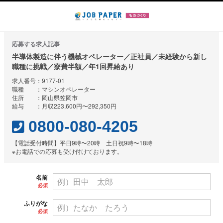
応募する求人記事
半導体製造に伴う機械オペレーター／正社員／未経験から新し
職種に挑戦／寮費半額／年1回昇給あり
求人番号：9177-01
職種 ：マシンオペレーター
住所 ：岡山県笠岡市
給与 ：月収223,600円〜292,350円
0800-080-4205
【電話受付時間】平日9時〜20時 土日祝9時〜18時
※お電話での応募も受け付けております。
名前
必須
ふりがな
必須