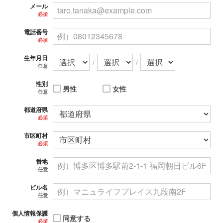
メール
必須
電話番号
必須
生年月日
/
/
任意
性別
男性
女性
任意
都道府県
必須
市区町村
必須
番地
任意
ビル名
任意
個人情報保護
同意する
必須