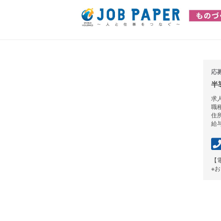
応
半
求人
職
住
給与
【
※