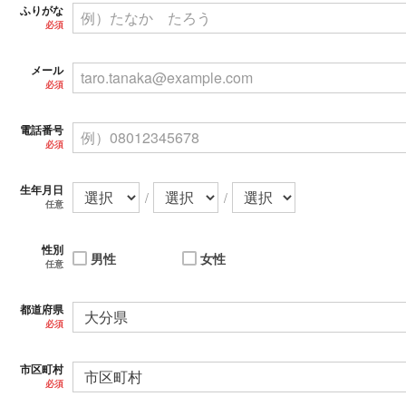
ふりがな
必須
メール
必須
電話番号
必須
生年月日
/
/
任意
性別
男性
女性
任意
都道府県
必須
市区町村
必須