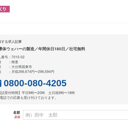
募する求人記事
導体ウェハーの製造／年間休日180日／社宅無料
番号：7015-02
種 ：検査
所 ：大分県国東市
 ：月収266,674円〜296,594円
0800-080-4205
電話受付時間】平日9時〜20時 土日祝9時〜18時
お電話での応募も受け付けております。
名前
必須