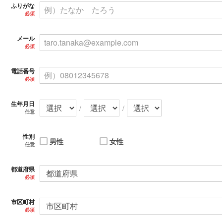
ふりがな
必須
メール
必須
電話番号
必須
生年月日
/
/
任意
性別
男性
女性
任意
都道府県
必須
市区町村
必須