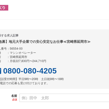
募する求人記事
急募】地元大手企業での安心安定なお仕事≪宮崎県延岡市≫
番号：56554-00
種 ：マシンオペレーター
所 ：宮崎県延岡市
 ：月収227,830円〜244,710円
0800-080-4205
電話受付時間】平日9時〜20時 土日祝9時〜18時
お電話での応募も受け付けております。
名前
必須