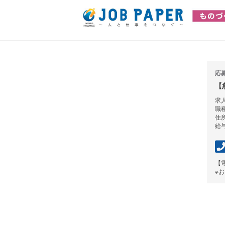
応
【
求人
職
住
給与
【
※