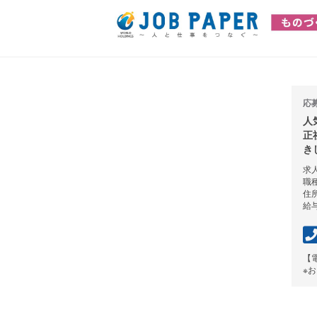
応
人
正
き
求人
職
住
給与
【
※