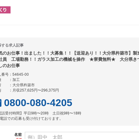
募する求人記事
気のお仕事！出ました！！大募集！！【送迎あり！！大分県杵築市】製
社員 工場勤務！！ガラス加工の機械を操作 ★寮費無料★ 大分県き
しのお仕事
番号：54645-00
種 ：加工
所 ：大分県杵築市
 ：月収257,625円〜296,375円
0800-080-4205
電話受付時間】平日9時〜20時 土日祝9時〜18時
お電話での応募も受け付けております。
名前