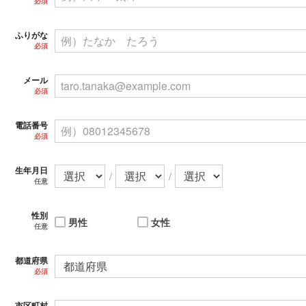
必須
ふりがな
必須
メール
必須
電話番号
必須
生年月日
/
/
任意
性別
男性
女性
任意
都道府県
必須
市区町村