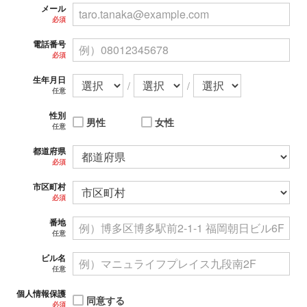
メール
必須
電話番号
必須
生年月日
/
/
任意
性別
男性
女性
任意
都道府県
必須
市区町村
必須
番地
任意
ビル名
任意
個人情報保護
同意する
必須