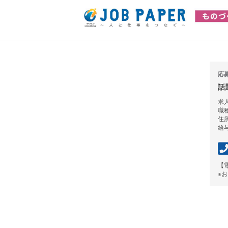
応
話
求人
職
住
給与
【
※