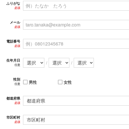
ふりがな
必須
メール
必須
電話番号
必須
生年月日
/
/
任意
性別
男性
女性
任意
都道府県
必須
市区町村
必須