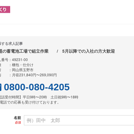
募する求人記事
題の蓄電池工場で組立作業 / 5月以降での入社の方大歓迎
番号：49231-00
種 ：梱包・仕分け
所 ：岡山県玉野市
 ：月収231,840円〜269,090円
0800-080-4205
電話受付時間】平日9時〜20時 土日祝9時〜18時
お電話での応募も受け付けております。
名前
必須