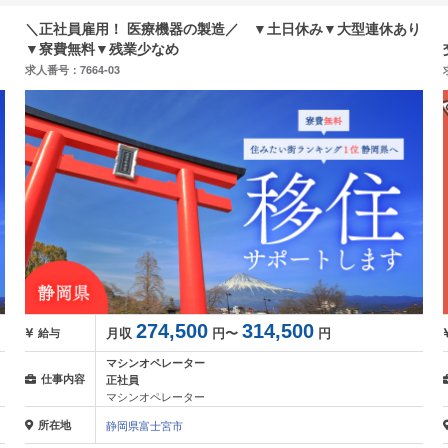
り
＼正社員雇用！ 医療機器の製造／ ▼土日休み▼大型連休あり
▼寮費無料▼残業少なめ
求人番号：7664-03
274,500
314,500
月収
円〜
円
給与
マシンオペレーター
仕事内容
正社員
マシンオペレーター
所在地
静岡県富士宮市