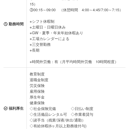
15）
③00:15～09:00 （休憩時間 4:00～4:45/7:00～7:15）
※シフト休暇制
勤務時間
※土曜日・日曜日休み
※GW・夏季・年末年始休暇あり
※工場カレンダーによる
※三交替勤務
※長期
※時間外労働：有（月平均時間外労働 10時間程度）
教育制度
退職金制度
労災保険
雇用保険
厚生年金
健康保険
福利厚生
◇社会保険完備 ◇日払い制度
◇生活備品レンタル可 ◇作業着貸与
◇諸手当（残業/深夜/休出/通勤）
◇有給休暇(6ヶ月以上勤務後付与)