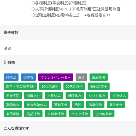
◇各種制度(等級制度/評価制度)
◇人事評価制度/キャリア教育制度/正社員登用制度
◇退職金制度(在籍3年以上) ※各種規定あり
案件種類
派遣
特徴
静岡県
焼津市
マシンオペレーター
派遣
未経験者
新卒・第二新卒OK
20代活躍中
30代活躍中
40代活躍中
学歴不問
制服あり
土曜休み
日曜休み
シフト休み
ＧＷ休み
夏季休み
年末年始休み
通勤手当
男性
健康保険
厚生年金
雇用保険
労災保険
自動車通勤
バイク通勤
その他業種
こんな職場です