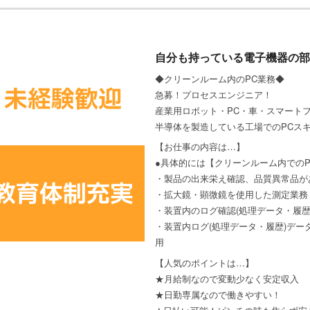
自分も持っている電子機器の部
◆クリーンルーム内のPC業務◆
急募！プロセスエンジニア！
産業用ロボット・PC・車・スマート
半導体を製造している工場でのPCス
【お仕事の内容は…】
●具体的には【クリーンルーム内でのP
・製品の出来栄え確認、品質異常品が
・拡大鏡・顕微鏡を使用した測定業務
・装置内のログ確認(処理データ・履歴
・装置内ログ(処理データ・履歴)データを簡
用
【人気のポイントは…】
★月給制なので変動少なく安定収入
★日勤専属なので働きやすい！