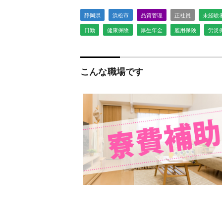
静岡県
浜松市
品質管理
正社員
未経験
日勤
健康保険
厚生年金
雇用保険
労災
こんな職場です