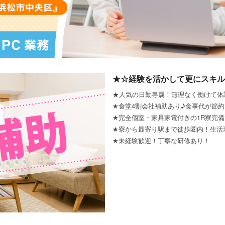
★☆経験を活かして更にスキル
★人気の日勤専属！無理なく働けて体
★食堂4割会社補助あり♪食事代が節
★完全個室・家具家電付きの1R寮完
★寮から最寄り駅まで徒歩圏内！生活
★未経験歓迎！丁寧な研修あり！