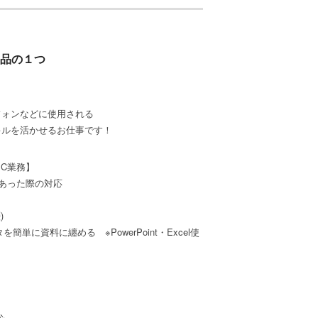
品の１つ
フォンなどに使用される
キルを活かせるお仕事です！
C業務】
あった際の対応
)
単に資料に纏める ※PowerPoint・Excel使