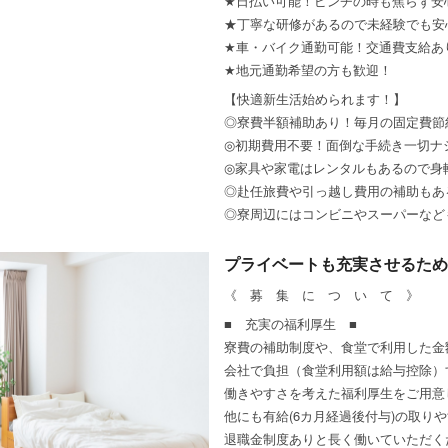
★日払い可能！ピンチの時も焦らず安
★丁寧な研修があるので未経験でも安
★車・バイク通勤可能！交通費支給あ
★地元通勤希望の方も歓迎！
【快適新生活始められます！】
◎寮費半額補助あり！毎月の固定費節
◎初期費用不要！面倒な手続き一切ナ
◎家具や家電はレンタルもあるので身
◎赴任旅費や引っ越し費用の補助もあ
◎寮周辺にはコンビニやスーパーなど
プライベートも充実させるため
《 募 集 に つ い て 》
■ 充実の福利厚生 ■
寮費の補助制度や、食堂で利用した金
会社で負担（食堂利用額は給与控除）
働きやすさを考えた福利厚生をご用意
他にも有給(6カ月経過後付与)の取り
退職金制度ありと長く働いていただく