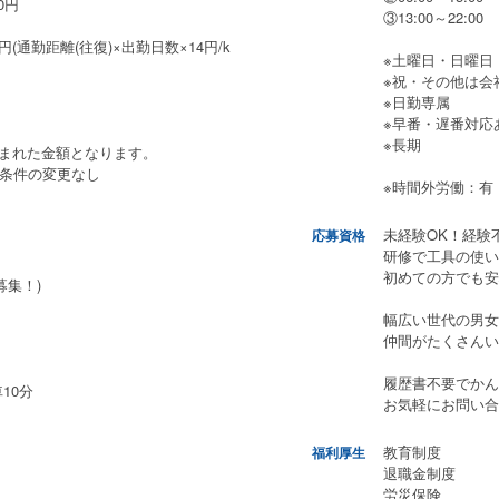
0円
③13:00～22:00
0円(通勤距離(往復)×出勤日数×14円/k
※土曜日・日曜日
※祝・その他は会
※日勤専属
※早番・遅番対応
※長期
含まれた金額となります。
働条件の変更なし
※時間外労働：有
未経験OK！経験
応募資格
研修で工具の使い
初めての方でも安
募集！)
幅広い世代の男女
仲間がたくさんい
履歴書不要でかん
10分
お気軽にお問い合
教育制度
福利厚生
退職金制度
労災保険