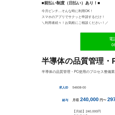
■前払い制度（日払い）あり！■
今月ピンチ…そんな時に利用OK！
スマホのアプリでサクッと申請するだけ！
＼利用者続々！お気軽にご相談ください！／
電
0
半導体の品質管理・
半導体の品質管理・PC使用のプロセス整備
54608-00
求人ID
240,000
29
月収
円〜
給与
【月給】240,000円