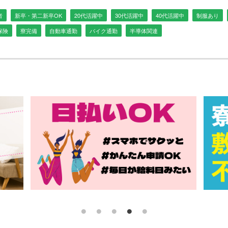
者
新卒・第二新卒OK
20代活躍中
30代活躍中
40代活躍中
制服あり
保険
寮完備
自動車通勤
バイク通勤
半導体関連