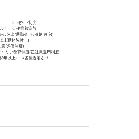
備 ◇日払い制度
ンタル可 ◇作業着貸与
夜/休出/通勤/赴任/引越/住宅）
月以上勤務後付与)
度/評価制度)
キャリア教育制度/正社員登用制度
籍3年以上) ※各種規定あり