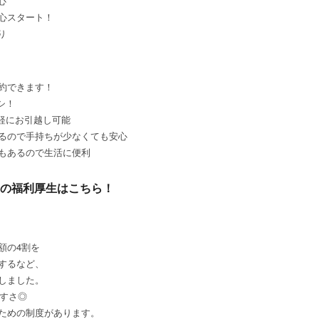
心
心スタート！
り
約できます！
シ！
軽にお引越し可能
るので手持ちが少なくても安心
もあるので生活に便利
の福利厚生はこちら！
額の4割を
するなど、
しました。
やすさ◎
ための制度があります。