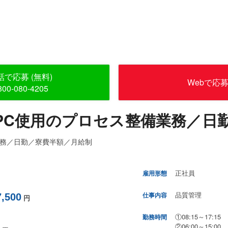
話で応募 (無料)
Webで応
800-080-4205
PC使用のプロセス整備業務／日
業務／日勤／寮費半額／月給制
正社員
雇用形態
品質管理
仕事内容
7,500
円
①08:15～17:15 
勤務時間
②06:00～15:0