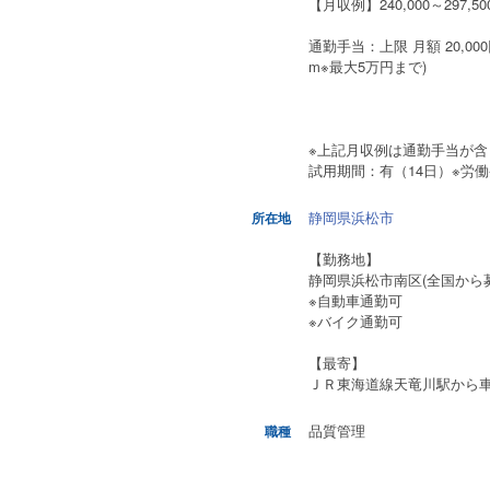
【月収例】240,000～297,50
通勤手当：上限 月額 20,00
m※最大5万円まで)
※上記月収例は通勤手当が
試用期間：有（14日）※労
静岡県浜松市
所在地
【勤務地】
静岡県浜松市南区(全国から
※自動車通勤可
※バイク通勤可
【最寄】
ＪＲ東海道線天竜川駅から車
品質管理
職種