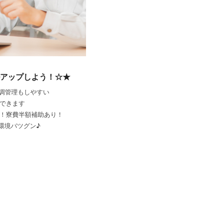
アップしよう！☆★
調管理もしやすい
約できます
備！寮費半額補助あり！
環境バツグン♪