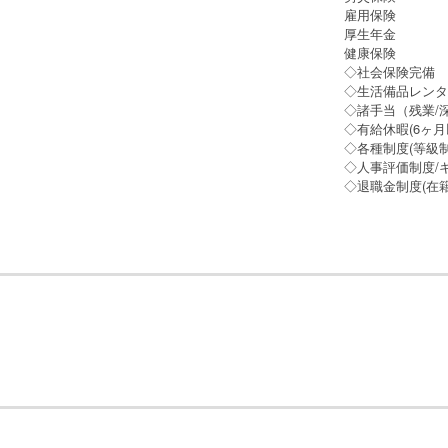
雇用保険
厚生年金
健康保険
◇社会保険完
◇生活備品レ
◇諸手当（残業/深
◇有給休暇(6ヶ
◇各種制度(等級制
◇人事評価制度/
◇退職金制度(在