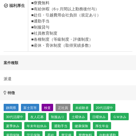
■寮費無料
福利厚生
■有給休暇（6ヶ月間以上勤務後付与）
■赴任・引越費用会社負担（規定あり）
■通勤手当
■制服貸与
■社員教育制度
■各種制度（等級制度・評価制度）
■産休・育休制度（取得実績多数）
案件種類
派遣
特徴
静岡県
富士宮市
検査
正社員
未経験者
20代活躍中
30代活躍中
友人応募
制服あり
土曜休み
日曜休み
ＧＷ休み
夏季休み
年末年始休み
通勤手当
健康保険
厚生年金
雇用保険
労災保険
昇給
寮完備
寮費無料
自動車通勤