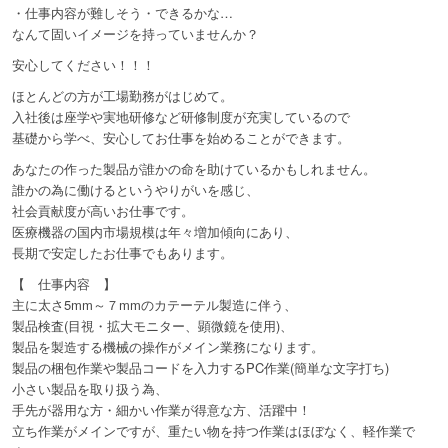
・仕事内容が難しそう・できるかな…
なんて固いイメージを持っていませんか？
安心してください！！！
ほとんどの方が工場勤務がはじめて。
入社後は座学や実地研修など研修制度が充実しているので
基礎から学べ、安心してお仕事を始めることができます。
あなたの作った製品が誰かの命を助けているかもしれません。
誰かの為に働けるというやりがいを感じ、
社会貢献度が高いお仕事です。
医療機器の国内市場規模は年々増加傾向にあり、
長期で安定したお仕事でもあります。
【 仕事内容 】
主に太さ5mm～７mmのカテーテル製造に伴う、
製品検査(目視・拡大モニター、顕微鏡を使用)、
製品を製造する機械の操作がメイン業務になります。
製品の梱包作業や製品コードを入力するPC作業(簡単な文字打ち)
小さい製品を取り扱う為、
手先が器用な方・細かい作業が得意な方、活躍中！
立ち作業がメインですが、重たい物を持つ作業はほぼなく、軽作業で