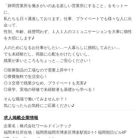
「静岡営業所を働きがいのある楽しい営業所にすること」をモットー
に、
私たちも日々邁進しております。仕事、プライベートでも様々な人に出
会って、
性別、年齢、経歴問わず、１人１人のコミュニケーションを大事に個性
を大切にします♪
人のためになるお仕事がしたい…一人暮らしに挑戦してみたい…
でも未経験だし、両親に心配をかけたくないし、
残業が多いところもちょっと…ご安心ください！
◎医療製品の工場なので需要上昇中↑↑
◎寮費無料で生活安心！
◎３交替で残業少なめ、プライベートも充実♪
◎座学、実地の研修で未経験者も基礎から学べる！
そんな職場で働いてみませんか？！
気になったらお気軽にご応募ください♪
求人掲載企業情報
企業名：株式会社ワールドインテック
福岡本社所在地：福岡県福岡市博多区博多駅前2-1-1 福岡朝日ビル6F