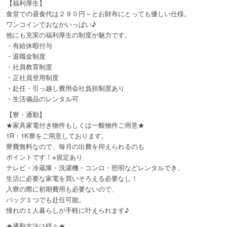
【福利厚生】
食堂での昼食代は２９０円～とお財布にとっても優しい仕様。
ワンコインでおなかいっぱい♪
他にも充実の福利厚生の制度が魅力です。
・有給休暇付与
・退職金制度
・社員教育制度
・正社員登用制度
・赴任・引っ越し費用会社負担制度あり
・生活備品のレンタル可
【寮・通勤】
★家具家電付き物件もしくは一般物件ご用意★
1R・1K寮をご用意しております。
寮費無料なので、毎月の出費を抑えられるのも
ポイントです！※規定あり
テレビ・冷蔵庫・洗濯機・コンロ・照明などレンタルでき、
生活に必要な家電を買いそろえる必要なし！
入寮の際に初期費用も必要ないので、
バッグ１つでも赴任可能。
憧れの１人暮らしが手軽に叶えられます♪
★通勤方法は様々★