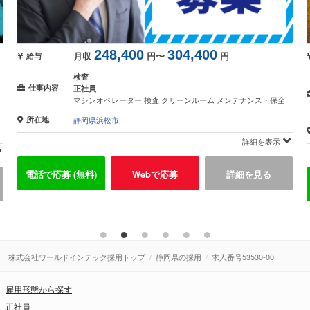
240,000
月収
円〜
給与
検査
派遣
仕事内容
テナンス・保全
組立・組付け 加工 マシンオペレーター 検査 梱包・仕分
掃・洗浄 立ち作業 座り作業
所在地
静岡県御殿場市
詳細を表示
詳細
細を見る
電話で応募 (無料)
Webで応募
詳細を
株式会社ワールドインテック採用トップ
静岡県の採用
求人番号53530-00
雇用形態から探す
正社員