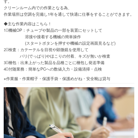
す。
クリーンルーム内での作業となる為、
作業場所は空調を完備し1年を通して快適に仕事をすることができます。
◆主な作業内容はこちら！
1⃣機械OP：チューブや製品の一部を装置にセットして
溶接や接着する機械の簡単操作
(スタートボタンを押すや機械の設定画面見るなど)
2⃣検査：カテーテルを目視や顕微鏡を使用して
バリ(でっぱり)やほこりの付着、キズが無いか検査
3⃣梱包：出来上がった製品を品種ごとに梱包し発送準備
4⃣付随業務：簡単なPCへの数値入力・設備清掃・点検
※作業服・作業帽子・保護手袋・保護めがね・安全靴は貸与