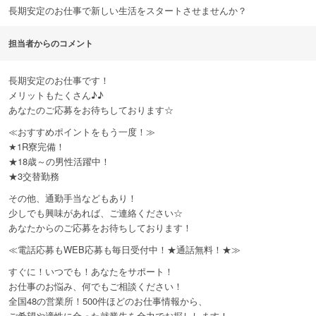
長期安定のお仕事で新しい生活をスタートさせませんか？
担当者からのコメント
長期安定のお仕事です！
メリットもたくさん♪♪
あなたのご応募をお待ちしております☆
≪おすすめポイントをもう一度！≫
★1R寮完備！
★18歳～の男性活躍中！
★3交替勤務
その他、通勤手当などもあり！
少しでも興味があれば、ご連絡ください☆
あなたからのご応募をお待ちしております！
≪電話応募もWEB応募も毎日受付中！★通話無料！★≫
すぐに！いつでも！あなたをサポート！
お仕事のお悩み、何でもご相談ください！
全国48の営業所！500件ほどのお仕事情報から、
ご希望や適性に合った就業先を全力でお探しします！