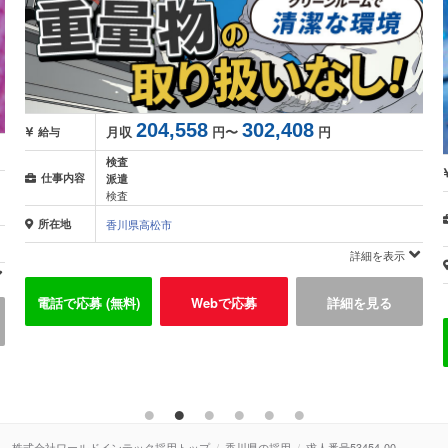
204,558
302,408
月収
円〜
円
給与
検査
仕事内容
派遣
検査
所在地
香川県高松市
詳細を表示
電話で応募 (無料)
Webで応募
詳細を見る
株式会社ワールドインテック採用トップ
香川県の採用
求人番号53454-00