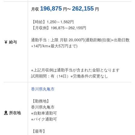
196,875
262,155
月収
円〜
円
【時給】1,250～1,562円
【月収例】196,875～262,155円
通勤手当：上限 月額 20,000円(通勤距離(往復)×出勤日数
給与
×14円/km※最大5万円まで)
※上記月収例は通勤手当が含まれた金額となります
試用期間：有（14日）※労働条件の変更なし
香川県丸亀市
【勤務地】
香川県丸亀市
所在地
※自動車通勤可
※バイク通勤可
【最寄】