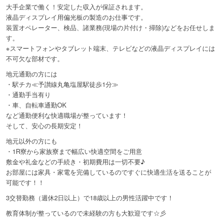
大手企業で働く！安定した収入が保証されます。
液晶ディスプレイ用偏光板の製造のお仕事です。
装置オペレーター、検品、諸業務(現場の片付け・掃除)などをお任せしま
す。
※スマートフォンやタブレット端末、テレビなどの液晶ディスプレイには
不可欠な部材です。
地元通勤の方には
・駅チカ≪予讃線丸亀塩屋駅徒歩1分≫
・通勤手当有り
・車、自転車通勤OK
など通勤便利な快適職場が整っています！
そして、安心の長期安定！
地元以外の方にも
・1R寮から家族寮まで幅広い快適空間をご用意
敷金や礼金などの手続き・初期費用は一切不要♪
お部屋には家具・家電を完備しているのですぐに快適生活を送ることが
可能です！！
3交替勤務（週休2日以上）で18歳以上の男性活躍中です！
教育体制が整っているので未経験の方も大歓迎です☆彡