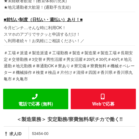
★未経験者歓迎！(教育体制の充実)
★地元通勤者大歓迎！(通勤手当支給)
■前払い制度（日払い・週払い）あり！■
今月ピンチ…そんな時に利用OK！
スマホのアプリでサクッと申請するだけ！
＼利用者続々！お気軽にご相談ください！／
＃工場＃派遣＃製造派遣＃工場勤務＃製造＃製造業＃製造工場＃長期安
定＃交替勤務＃3交替＃男性活躍＃男女活躍＃20代＃30代＃40代＃地元
通勤＃地元勤務＃車通勤OK＃寮あり＃寮完備＃寮費無料＃機械オペレー
ター＃機械操作＃検査＃検品＃片付け＃清掃＃四国＃香川県＃香川県丸
亀市＃丸亀市
電話で応募 (無料)
Webで応募
＜製造業務＞ 安定勤務/寮費無料/駅チカで働く!!
53454-00
求人ID