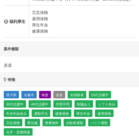
労災保険
雇用保険
福利厚生
厚生年金
健康保険
案件種類
派遣
特徴
香川県
丸亀市
検査
派遣
未経験者
20代活躍中
30代活躍中
40代活躍中
学歴不問
制服あり
シフト休み
年末年始休み
通勤手当
健康保険
厚生年金
雇用保険
労災保険
寮完備
寮費無料
自動車通勤
バイク通勤
化学・医療関連