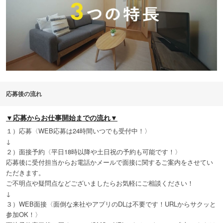
応募後の流れ
▼応募からお仕事開始までの流れ▼
１）応募〈WEB応募は24時間いつでも受付中！〉
↓
２）面接予約〈平日18時以降や土日祝の予約も可能です！〉
応募後に受付担当からお電話かメールで面接に関するご案内をさせてい
ただきます。
ご不明点や疑問点などございましたらお気軽にご相談ください！
↓
３）WEB面接〈面倒な来社やアプリのDLは不要です！URLからサクッと
参加OK！〉