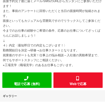
面接予約完了後に届くメール/SMSのURLからカンタンにご参加いただけ
ます！
また、事前のアンケートに回答いただくと当日の面接時間が短縮されま
す。
面接といってもカジュアルな雰囲気ですのでリラックスしてご参加くだ
さい。
今までのお仕事の経験やご希望の条件、応募のお仕事についてざっくば
らんにお話しましょう！
↓
４）内定〈最短即日での内定もございます！〉
勤務開始日を決定→研修→お仕事スタートとなります。
就業後のサポートも充実！仕事上の悩み相談～入社後の異動希望まで、
何でもサポートスタッフにご相談ください。
※工場見学（職場見学）のあるお仕事もございます。
電話で応募 (無料)
Webで応募
ギャラリー