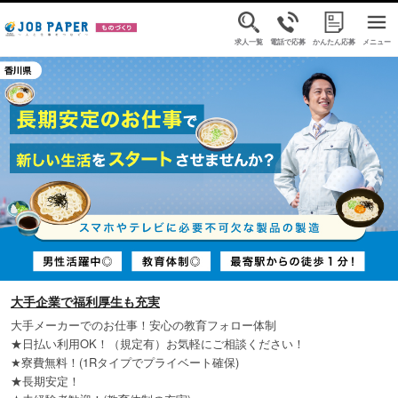
求人一覧
電話で応募
かんたん応募
メニュー
大手企業で福利厚生も充実
大手メーカーでのお仕事！安心の教育フォロー体制
★日払い利用OK！（規定有）お気軽にご相談ください！
★寮費無料！(1Rタイプでプライベート確保)
★長期安定！